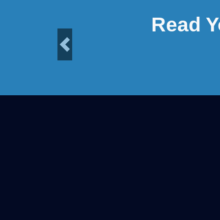
Read Y
Previous