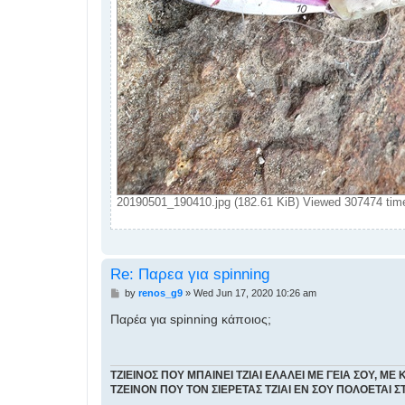
20190501_190410.jpg (182.61 KiB) Viewed 307474 tim
Re: Παρεα για spinning
Post
by
renos_g9
»
Wed Jun 17, 2020 10:26 am
Παρέα για spinning κάποιος;
ΤΖΙΕΙΝΟΣ ΠΟΥ ΜΠΑΙΝΕΙ ΤΖΙΑΙ ΕΛΑΛΕΙ ΜΕ ΓΕΙΑ ΣΟΥ, ΜΕ
ΤΖΕΙΝΟΝ ΠΟΥ ΤΟΝ ΣΙΕΡΕΤΑΣ ΤΖΙΑΙ ΕΝ ΣΟΥ ΠΟΛΟΕΤΑΙ Σ