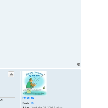
Top
renos_g9
ΑΙ
Posts:
70
Joined:
Wed Mar 05, 2008 9:40 pm