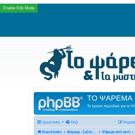
ΤΟ ΨΑΡΕΜΑ 
Το πρώτο περιοδικό για το 
Quick links
FAQ
Regist
Board index
Φόρουμ - Συζητήσεις
Ψάρεμα από ακτή