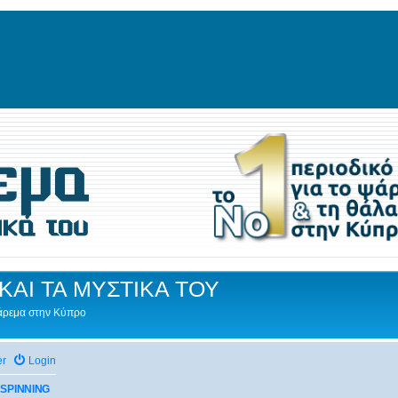
ΚΑΙ ΤΑ ΜΥΣΤΙΚΑ ΤΟΥ
Ψάρεμα στην Κύπρο
er
Login
SPINNING