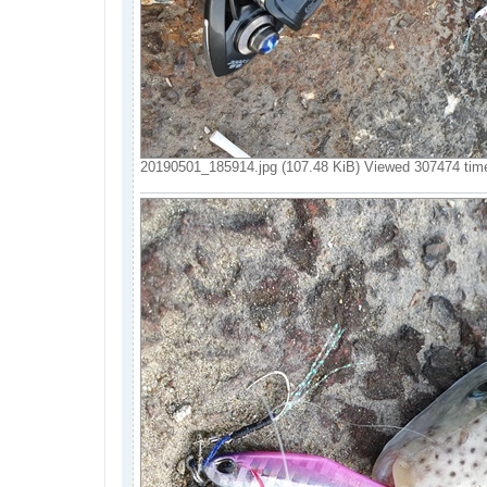
20190501_185914.jpg (107.48 KiB) Viewed 307474 tim