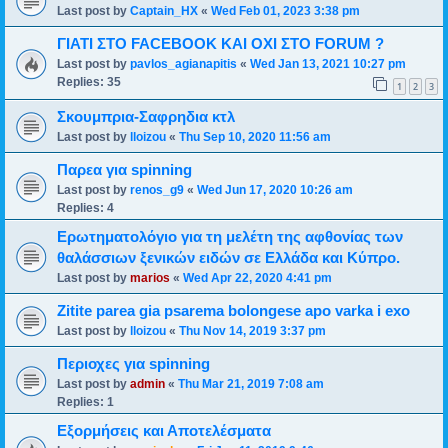
Last post by
Captain_HX
«
Wed Feb 01, 2023 3:38 pm
ΓΙΑΤΙ ΣΤΟ FACEBOOK ΚΑΙ ΟΧΙ ΣΤΟ FORUM ?
Last post by
pavlos_agianapitis
«
Wed Jan 13, 2021 10:27 pm
Replies:
35
1
2
3
Σκουμπρια-Σαφρηδια κτλ
Last post by
lloizou
«
Thu Sep 10, 2020 11:56 am
Παρεα για spinning
Last post by
renos_g9
«
Wed Jun 17, 2020 10:26 am
Replies:
4
Ερωτηματολόγιο για τη μελέτη της αφθονίας των
θαλάσσιων ξενικών ειδών σε Ελλάδα και Κύπρο.
Last post by
marios
«
Wed Apr 22, 2020 4:41 pm
Zitite parea gia psarema bolongese apo varka i exo
Last post by
lloizou
«
Thu Nov 14, 2019 3:37 pm
Περιοχες για spinning
Last post by
admin
«
Thu Mar 21, 2019 7:08 am
Replies:
1
Εξορμήσεις και Αποτελέσματα