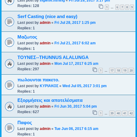
Last post by
inglese.fishing
«
Fri Jul 28, 2017 5:17 pm
Replies:
128
1
6
7
8
9
…
Serf Casting (nice and easy)
Last post by
admin
«
Fri Jul 28, 2017 1:25 pm
Replies:
1
Μαζωτος
Last post by
admin
«
Fri Jul 21, 2017 6:02 am
Replies:
1
ΤΟΥΝΕΣ--THUNNUS ALALUNGA
Last post by
admin
«
Mon Jul 17, 2017 6:25 am
Replies:
297
1
17
18
19
20
…
πωλουνται πακετο.
Last post by
ΚΥΡΙΑΚΟΣ
«
Wed Jul 05, 2017 3:01 pm
Replies:
1
Εξορμήσεις και αποτελέσματα
Last post by
admin
«
Fri Jun 30, 2017 5:04 pm
Replies:
627
1
39
40
41
42
…
Παφος
Last post by
admin
«
Tue Jun 06, 2017 6:15 am
Replies:
1