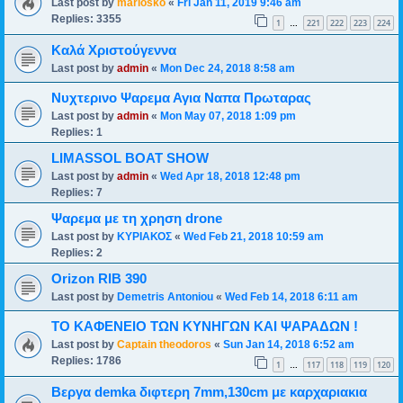
Last post by
mariosko
«
Fri Jan 11, 2019 9:46 am
Replies:
3355
1
221
222
223
224
…
Καλά Χριστούγεννα
Last post by
admin
«
Mon Dec 24, 2018 8:58 am
Νυχτερινο Ψαρεμα Αγια Ναπα Πρωταρας
Last post by
admin
«
Mon May 07, 2018 1:09 pm
Replies:
1
LIMASSOL BOAT SHOW
Last post by
admin
«
Wed Apr 18, 2018 12:48 pm
Replies:
7
Ψαρεμα με τη χρηση drone
Last post by
ΚΥΡΙΑΚΟΣ
«
Wed Feb 21, 2018 10:59 am
Replies:
2
Orizon RIB 390
Last post by
Demetris Antoniou
«
Wed Feb 14, 2018 6:11 am
ΤΟ ΚΑΦΕΝΕΙΟ ΤΩΝ ΚΥΝΗΓΩΝ ΚΑΙ ΨΑΡΑΔΩΝ !
Last post by
Captain theodoros
«
Sun Jan 14, 2018 6:52 am
Replies:
1786
1
117
118
119
120
…
Βεργα demka διφτερη 7mm,130cm με καρχαριακια