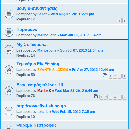
Replies:
3
μουγιο-συναντήσεις
Last post by
Sailor
«
Wed Aug 07, 2013 5:21 pm
Replies:
17
1
2
Παραμανα
Last post by
Marios.iona
«
Mon Jul 08, 2013 9:54 am
My Collection...
Last post by
Marios.iona
«
Sun Jul 07, 2013 11:54 am
Replies:
14
Σεμινάριο Fly Fishing
Last post by
EVANTHIS LOIZOU
«
Fri Apr 27, 2012 12:44 pm
Replies:
58
1
2
3
4
Είναι καιρός πλέων...!!!
Last post by
MariosK
«
Wed Mar 28, 2012 6:44 am
Replies:
76
1
2
3
4
5
6
http://www.fly-fishing.gr/
Last post by
tolis_L
«
Wed Feb 15, 2012 7:35 pm
Replies:
10
Ψαρεμα Πεστροφας