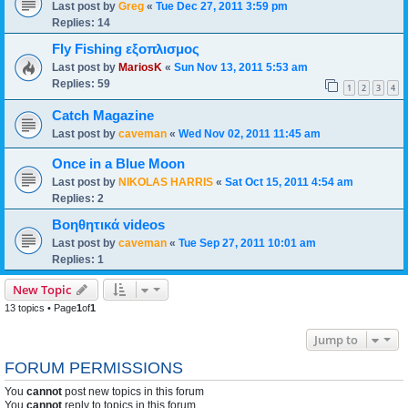
Last post by
Greg
«
Tue Dec 27, 2011 3:59 pm
Replies:
14
Fly Fishing εξοπλισμος
Last post by
MariosK
«
Sun Nov 13, 2011 5:53 am
Replies:
59
1
2
3
4
Catch Magazine
Last post by
caveman
«
Wed Nov 02, 2011 11:45 am
Once in a Blue Moon
Last post by
NIKOLAS HARRIS
«
Sat Oct 15, 2011 4:54 am
Replies:
2
Βοηθητικά videos
Last post by
caveman
«
Tue Sep 27, 2011 10:01 am
Replies:
1
New Topic
13 topics • Page
1
of
1
Jump to
FORUM PERMISSIONS
You
cannot
post new topics in this forum
You
cannot
reply to topics in this forum