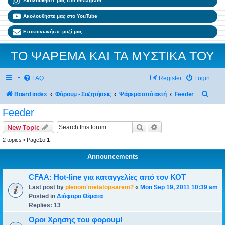
Ακολουθήστε μας στο Instagram
Ακολουθήστε μας στο YouTube
Επικοινωνήστε μαζί μας
ΤΟ ΨΑΡΕΜΑ ΚΑΙ ΤΑ ΜΥΣΤΙΚΑ ΤΟΥ
FAQ
Register
Login
Sear
Board index
Φόρουμ - Συζητήσεις
Ψάρεμα από ακτή
Feeder
Feeder
Search
Advanced search
New Topic
2 topics • Page
1
of
1
Announcements
CFAA: Hot-line για καταγγελίες από τον ΚΟΤ
Last post by
plenom'metatopsarem?
«
Mon Sep 19, 2011 10:39 am
Posted in
Διάφορα Θέματα
Replies:
13
Οροι Χρησης του φορουμ!