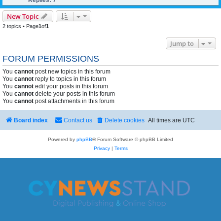
Replies:
7
New Topic
2 topics • Page
1
of
1
Jump to
FORUM PERMISSIONS
You
cannot
post new topics in this forum
You
cannot
reply to topics in this forum
You
cannot
edit your posts in this forum
You
cannot
delete your posts in this forum
You
cannot
post attachments in this forum
Board index
Contact us
Delete cookies
All times are
UTC
Powered by
phpBB
® Forum Software © phpBB Limited
Privacy
|
Terms