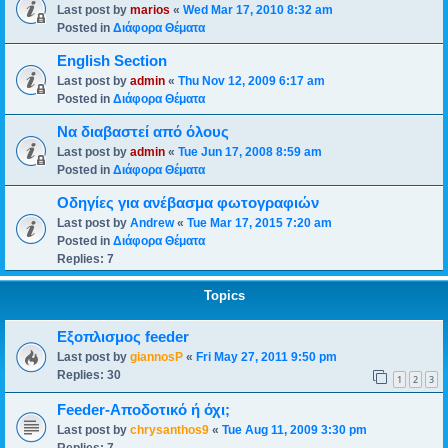
Last post by
marios
«
Wed Mar 17, 2010 8:32 am
Posted in
Διάφορα Θέματα
English Section
Last post by
admin
«
Thu Nov 12, 2009 6:17 am
Posted in
Διάφορα Θέματα
Να διαβαστεί από όλους
Last post by
admin
«
Tue Jun 17, 2008 8:59 am
Posted in
Διάφορα Θέματα
Οδηγίες για ανέβασμα φωτογραφιών
Last post by
Andrew
«
Tue Mar 17, 2015 7:20 am
Posted in
Διάφορα Θέματα
Replies:
7
Topics
Εξοπλισμος feeder
Last post by
giannosP
«
Fri May 27, 2011 9:50 pm
Replies:
30
1
2
3
Feeder-Aποδοτικό ή όχι;
Last post by
chrysanthos9
«
Tue Aug 11, 2009 3:30 pm