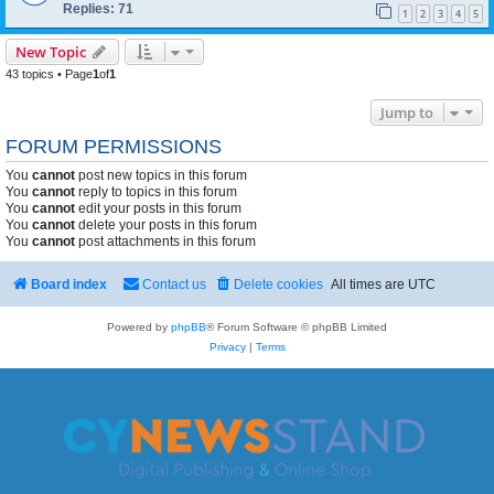
Replies:
71
1
2
3
4
5
New Topic
43 topics • Page
1
of
1
Jump to
FORUM PERMISSIONS
You
cannot
post new topics in this forum
You
cannot
reply to topics in this forum
You
cannot
edit your posts in this forum
You
cannot
delete your posts in this forum
You
cannot
post attachments in this forum
Board index
Contact us
Delete cookies
All times are
UTC
Powered by
phpBB
® Forum Software © phpBB Limited
Privacy
|
Terms