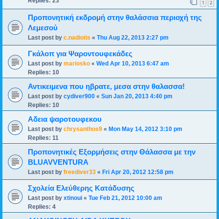
Replies:
23
1
2
Προπονητική εκδρομή στην θαλάσσια περιοχή της
Λεμεσού
Last post by
c.nadiotis
«
Thu Aug 22, 2013 2:27 pm
Γκάλοπ για Ψαροντουφεκάδες
Last post by
mariosko
«
Wed Apr 10, 2013 6:47 am
Replies:
10
Αντικειμενα που ηβρατε, μεσα στην θαλασσα!
Last post by
cydiver900
«
Sun Jan 20, 2013 4:40 pm
Replies:
10
Aδεια ψαροτουφεκου
Last post by
chrysanthos9
«
Mon May 14, 2012 3:10 pm
Replies:
11
Προπονητικές Εξορμήσεις στην Θάλασσα με την
BLUAVVENTURA
Last post by
freediver33
«
Fri Apr 20, 2012 12:58 pm
Σχολεία Ελεύθερης Κατάδυσης
Last post by
xtinoui
«
Tue Feb 21, 2012 10:00 am
Replies:
4