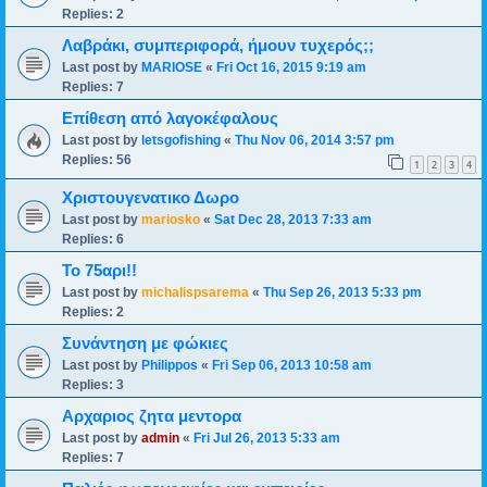
Replies:
2
Λαβράκι, συμπεριφορά, ήμουν τυχερός;;
Last post by
MARIOSE
«
Fri Oct 16, 2015 9:19 am
Replies:
7
Επίθεση από λαγοκέφαλους
Last post by
letsgofishing
«
Thu Nov 06, 2014 3:57 pm
Replies:
56
1
2
3
4
Χριστουγενατικο Δωρο
Last post by
mariosko
«
Sat Dec 28, 2013 7:33 am
Replies:
6
To 75αρι!!
Last post by
michalispsarema
«
Thu Sep 26, 2013 5:33 pm
Replies:
2
Συνάντηση με φώκιες
Last post by
Philippos
«
Fri Sep 06, 2013 10:58 am
Replies:
3
Αρχαριος ζητα μεντορα
Last post by
admin
«
Fri Jul 26, 2013 5:33 am
Replies:
7