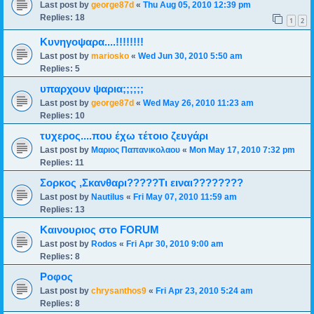
Last post by
george87d
«
Thu Aug 05, 2010 12:39 pm
Replies:
18
1
2
Κυνηγοψαρα....!!!!!!!!
Last post by
mariosko
«
Wed Jun 30, 2010 5:50 am
Replies:
5
υπαρχουν ψαρια;;;;;;
Last post by
george87d
«
Wed May 26, 2010 11:23 am
Replies:
10
τυχερος....που έχω τέτοιο ζευγάρι
Last post by
Μαριος Παπανικολαου
«
Mon May 17, 2010 7:32 pm
Replies:
11
Σορκος ,Σκανθαρι?????Τι ειναι????????
Last post by
Nautilus
«
Fri May 07, 2010 11:59 am
Replies:
13
Kαινουριος στο FORUM
Last post by
Rodos
«
Fri Apr 30, 2010 9:00 am
Replies:
8
Ροφος
Last post by
chrysanthos9
«
Fri Apr 23, 2010 5:24 am
Replies:
8