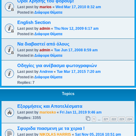
Οροι Χρησης του φορουμ!
Last post by
marios
«
Wed Mar 17, 2010 8:32 am
Posted in
Διάφορα Θέματα
English Section
Last post by
admin
«
Thu Nov 12, 2009 6:17 am
Posted in
Διάφορα Θέματα
Να διαβαστεί από όλους
Last post by
admin
«
Tue Jun 17, 2008 8:59 am
Posted in
Διάφορα Θέματα
Οδηγίες για ανέβασμα φωτογραφιών
Last post by
Andrew
«
Tue Mar 17, 2015 7:20 am
Posted in
Διάφορα Θέματα
Replies:
7
Topics
Εξορμήσεις και Αποτελέσματα
Last post by
mariosko
«
Fri Jan 11, 2019 9:46 am
Replies:
3355
1
221
222
223
224
…
Σφυριδα πιασμενη με τα χερια !
Last post by
NIKOLAS HARRIS
«
Sat Nov 05, 2016 10:51 pm