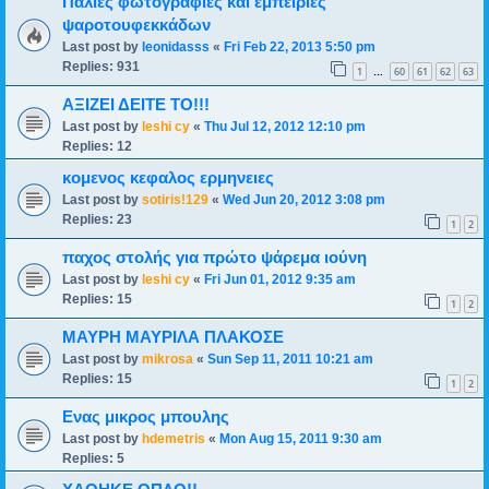
Παλιές φωτογραφίες και εμπειρίες
ψαροτουφεκκάδων
Last post by
leonidasss
«
Fri Feb 22, 2013 5:50 pm
Replies:
931
1
60
61
62
63
…
ΑΞΙΖΕΙ ΔΕΙΤΕ ΤΟ!!!
Last post by
leshi cy
«
Thu Jul 12, 2012 12:10 pm
Replies:
12
κομενος κεφαλος ερμηνειες
Last post by
sotiris!129
«
Wed Jun 20, 2012 3:08 pm
Replies:
23
1
2
παχος στολής για πρώτο ψάρεμα ιούνη
Last post by
leshi cy
«
Fri Jun 01, 2012 9:35 am
Replies:
15
1
2
ΜΑΥΡΗ ΜΑΥΡΙΛΑ ΠΛΑΚΟΣΕ
Last post by
mikrosa
«
Sun Sep 11, 2011 10:21 am
Replies:
15
1
2
Ενας μικρος μπουλης
Last post by
hdemetris
«
Mon Aug 15, 2011 9:30 am
Replies:
5