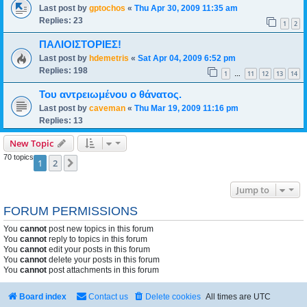
Last post by
gptochos
«
Thu Apr 30, 2009 11:35 am
Replies:
23
1
2
ΠΑΛΙΟΙΣΤΟΡΙΕΣ!
Last post by
hdemetris
«
Sat Apr 04, 2009 6:52 pm
Replies:
198
1
11
12
13
14
…
Του αντρειωμένου ο θάνατος.
Last post by
caveman
«
Thu Mar 19, 2009 11:16 pm
Replies:
13
New Topic
70 topics
1
2
Next
Jump to
FORUM PERMISSIONS
You
cannot
post new topics in this forum
You
cannot
reply to topics in this forum
You
cannot
edit your posts in this forum
You
cannot
delete your posts in this forum
You
cannot
post attachments in this forum
Board index
Contact us
Delete cookies
All times are
UTC