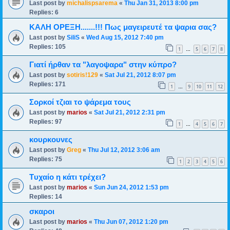
Last post by
michalispsarema
«
Thu Jan 31, 2013 8:00 pm
Replies:
6
ΚΑΛΗ ΟΡΕΞΗ.......!!! Πως μαγειρευτέ τα ψαρια σας?
Last post by
SiliS
«
Wed Aug 15, 2012 7:40 pm
Replies:
105
1
5
6
7
8
…
Γιατί ήρθαν τα "λαγοψαρα" στην κύπρο?
Last post by
sotiris!129
«
Sat Jul 21, 2012 8:07 pm
Replies:
171
1
9
10
11
12
…
Σορκοί τζιαι το ψάρεμα τους
Last post by
marios
«
Sat Jul 21, 2012 2:31 pm
Replies:
97
1
4
5
6
7
…
κουρκουνες
Last post by
Greg
«
Thu Jul 12, 2012 3:06 am
Replies:
75
1
2
3
4
5
6
Tυχαίο η κάτι τρέχει?
Last post by
marios
«
Sun Jun 24, 2012 1:53 pm
Replies:
14
σκαροι
Last post by
marios
«
Thu Jun 07, 2012 1:20 pm