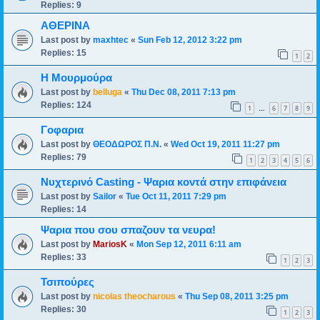
Replies:
9
ΑΘΕΡΙΝΑ
Last post by
maxhtec
«
Sun Feb 12, 2012 3:22 pm
Replies:
15
1
2
Η Μουρμούρα
Last post by
belluga
«
Thu Dec 08, 2011 7:13 pm
Replies:
124
1
6
7
8
9
…
Γοφαρια
Last post by
ΘΕΟΔΩΡΟΣ Π.Ν.
«
Wed Oct 19, 2011 11:27 pm
Replies:
79
1
2
3
4
5
6
Νυχτερινό Casting - Ψαρια κοντά στην επιφάνεια
Last post by
Sailor
«
Tue Oct 11, 2011 7:29 pm
Replies:
14
Ψαρια που σου σπαζουν τα νευρα!
Last post by
MariosK
«
Mon Sep 12, 2011 6:11 am
Replies:
33
1
2
3
Τσιπούρες
Last post by
nicolas theocharous
«
Thu Sep 08, 2011 3:25 pm
Replies:
30
1
2
3