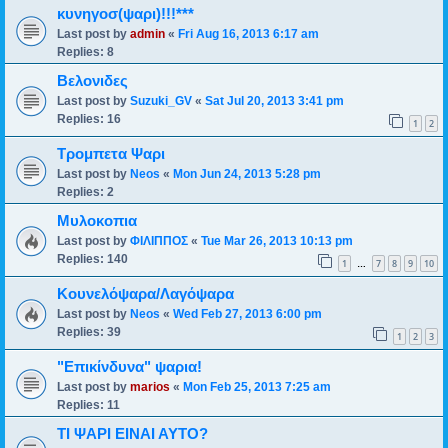
κυνηγοσ(ψαρι)!!!***
Last post by
admin
«
Fri Aug 16, 2013 6:17 am
Replies:
8
Βελονιδες
Last post by
Suzuki_GV
«
Sat Jul 20, 2013 3:41 pm
Replies:
16
1
2
Τρομπετα Ψαρι
Last post by
Neos
«
Mon Jun 24, 2013 5:28 pm
Replies:
2
Mυλοκοπια
Last post by
ΦΙΛΙΠΠΟΣ
«
Tue Mar 26, 2013 10:13 pm
Replies:
140
1
7
8
9
10
…
Κουνελόψαρα/Λαγόψαρα
Last post by
Neos
«
Wed Feb 27, 2013 6:00 pm
Replies:
39
1
2
3
"Επικίνδυνα" ψαρια!
Last post by
marios
«
Mon Feb 25, 2013 7:25 am
Replies:
11
ΤΙ ΨΑΡΙ ΕΙΝΑΙ ΑΥΤΟ?