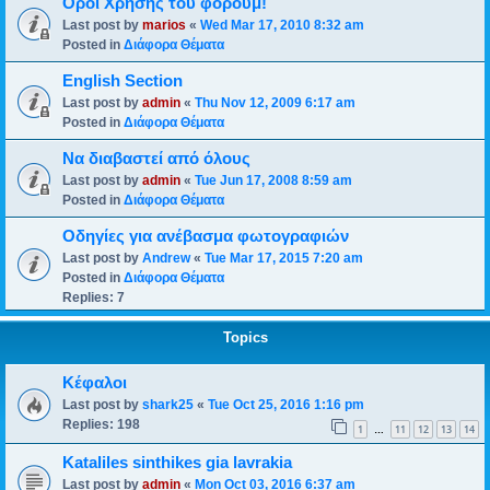
Οροι Χρησης του φορουμ!
Last post by
marios
«
Wed Mar 17, 2010 8:32 am
Posted in
Διάφορα Θέματα
English Section
Last post by
admin
«
Thu Nov 12, 2009 6:17 am
Posted in
Διάφορα Θέματα
Να διαβαστεί από όλους
Last post by
admin
«
Tue Jun 17, 2008 8:59 am
Posted in
Διάφορα Θέματα
Οδηγίες για ανέβασμα φωτογραφιών
Last post by
Andrew
«
Tue Mar 17, 2015 7:20 am
Posted in
Διάφορα Θέματα
Replies:
7
Topics
Κέφαλοι
Last post by
shark25
«
Tue Oct 25, 2016 1:16 pm
Replies:
198
1
11
12
13
14
…
Kataliles sinthikes gia lavrakia
Last post by
admin
«
Mon Oct 03, 2016 6:37 am