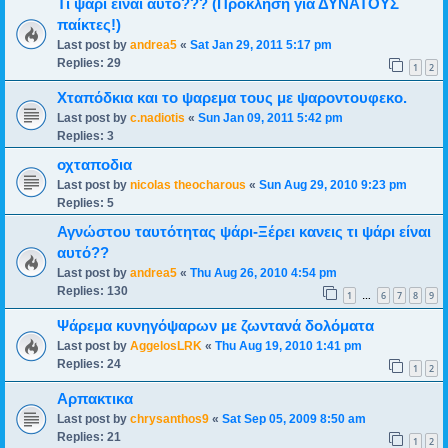
Τι ψάρι είναι αυτό??? (Πρόκληση για ΔΥΝΑΤΟΥΣ
παίκτες!)
Last post by
andrea5
«
Sat Jan 29, 2011 5:17 pm
Replies:
29
1
2
Χταπόδκια και το ψαρεμα τους με ψαροντουφεκο.
Last post by
c.nadiotis
«
Sun Jan 09, 2011 5:42 pm
Replies:
3
οχταποδια
Last post by
nicolas theocharous
«
Sun Aug 29, 2010 9:23 pm
Replies:
5
Αγνώστου ταυτότητας ψάρι-Ξέρει κανεις τι ψάρι είναι
αυτό??
Last post by
andrea5
«
Thu Aug 26, 2010 4:54 pm
Replies:
130
1
6
7
8
9
…
Ψάρεμα κυνηγόψαρων με ζωντανά δολόματα
Last post by
AggelosLRK
«
Thu Aug 19, 2010 1:41 pm
Replies:
24
1
2
Αρπακτικα
Last post by
chrysanthos9
«
Sat Sep 05, 2009 8:50 am
Replies:
21
1
2