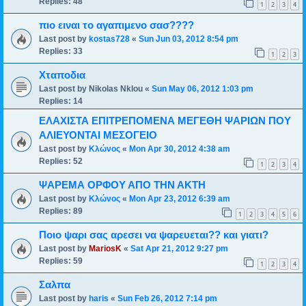
Replies:
48
1
2
3
4
πιο ειναι το αγαπιμενο σασ????
Last post by
kostas728
«
Sun Jun 03, 2012 8:54 pm
Replies:
33
1
2
3
Χταποδια
Last post by
Nikolas Nklou
«
Sun May 06, 2012 1:03 pm
Replies:
14
ΕΛΑΧΙΣΤΑ ΕΠΙΤΡΕΠΟΜΕΝΑ ΜΕΓΕΘΗ ΨΑΡΙΩΝ ΠΟΥ
ΑΛΙΕΥΟΝΤΑΙ ΜΕΣΟΓΕΙΟ
Last post by
Κλώνος
«
Mon Apr 30, 2012 4:38 am
Replies:
52
1
2
3
4
ΨΑΡΕΜΑ ΟΡΦΟΥ ΑΠΟ ΤΗΝ ΑΚΤΗ
Last post by
Κλώνος
«
Mon Apr 23, 2012 6:39 am
Replies:
89
1
2
3
4
5
6
Ποιο ψαρι σας αρεσει να ψαρευεται?? και γιατι?
Last post by
MariosK
«
Sat Apr 21, 2012 9:27 pm
Replies:
59
1
2
3
4
Σαλπα
Last post by
haris
«
Sun Feb 26, 2012 7:14 pm