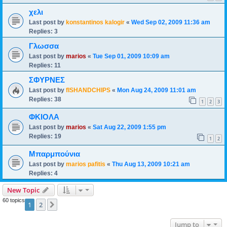
χελι
Last post by
konstantinos kalogir
«
Wed Sep 02, 2009 11:36 am
Replies:
3
Γλωσσα
Last post by
marios
«
Tue Sep 01, 2009 10:09 am
Replies:
11
ΣΦΥΡΝΕΣ
Last post by
fISHANDCHIPS
«
Mon Aug 24, 2009 11:01 am
Replies:
38
1
2
3
ΦΚΙΟΛΑ
Last post by
marios
«
Sat Aug 22, 2009 1:55 pm
Replies:
19
1
2
Μπαρμπούνια
Last post by
marios pafitis
«
Thu Aug 13, 2009 10:21 am
Replies:
4
New Topic
60 topics
1
2
Next
Jump to