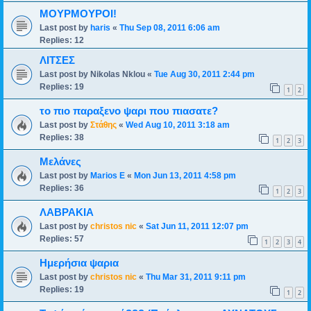
ΜΟΥΡΜΟΥΡΟΙ!
Last post by
haris
«
Thu Sep 08, 2011 6:06 am
Replies:
12
ΛΙΤΣΕΣ
Last post by
Nikolas Nklou
«
Tue Aug 30, 2011 2:44 pm
Replies:
19
1
2
το πιο παραξενο ψαρι που πιασατε?
Last post by
Στάθης
«
Wed Aug 10, 2011 3:18 am
Replies:
38
1
2
3
Μελάνες
Last post by
Marios E
«
Mon Jun 13, 2011 4:58 pm
Replies:
36
1
2
3
ΛΑΒΡΑΚΙΑ
Last post by
christos nic
«
Sat Jun 11, 2011 12:07 pm
Replies:
57
1
2
3
4
Ημερήσια ψαρια
Last post by
christos nic
«
Thu Mar 31, 2011 9:11 pm
Replies:
19
1
2