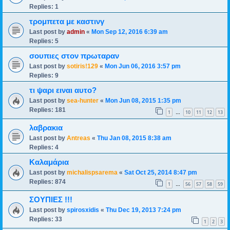
Replies:
1
τρομπετα με καστινγ
Last post by
admin
«
Mon Sep 12, 2016 6:39 am
Replies:
5
σουπιες στον πρωταραν
Last post by
sotiris!129
«
Mon Jun 06, 2016 3:57 pm
Replies:
9
τι ψαρι ειναι αυτο?
Last post by
sea-hunter
«
Mon Jun 08, 2015 1:35 pm
Replies:
181
1
10
11
12
13
…
λαβρακια
Last post by
Antreas
«
Thu Jan 08, 2015 8:38 am
Replies:
4
Καλαμάρια
Last post by
michalispsarema
«
Sat Oct 25, 2014 8:47 pm
Replies:
874
1
56
57
58
59
…
ΣΟΥΠΙΕΣ !!!
Last post by
spirosxidis
«
Thu Dec 19, 2013 7:24 pm
Replies:
33
1
2
3