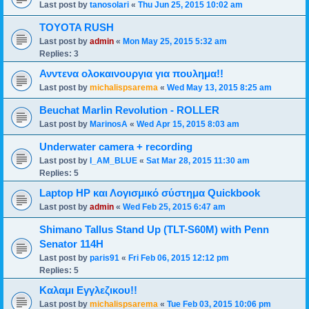
Last post by
tanosolari
«
Thu Jun 25, 2015 10:02 am
TOYOTA RUSH
Last post by
admin
«
Mon May 25, 2015 5:32 am
Replies:
3
Ανντενα ολοκαινουργια για πουλημα!!
Last post by
michalispsarema
«
Wed May 13, 2015 8:25 am
Beuchat Marlin Revolution - ROLLER
Last post by
MarinosA
«
Wed Apr 15, 2015 8:03 am
Underwater camera + recording
Last post by
I_AM_BLUE
«
Sat Mar 28, 2015 11:30 am
Replies:
5
Laptop HP και Λογισμικό σύστημα Quickbook
Last post by
admin
«
Wed Feb 25, 2015 6:47 am
Shimano Tallus Stand Up (TLT-S60M) with Penn
Senator 114H
Last post by
paris91
«
Fri Feb 06, 2015 12:12 pm
Replies:
5
Καλαμι Εγγλεζικου!!
Last post by
michalispsarema
«
Tue Feb 03, 2015 10:06 pm