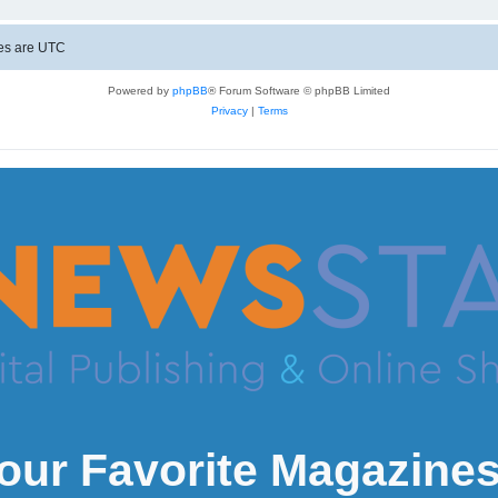
mes are
UTC
Powered by
phpBB
® Forum Software © phpBB Limited
Privacy
|
Terms
our Favorite Magazines