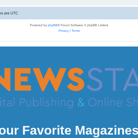
mes are
UTC
Powered by
phpBB
® Forum Software © phpBB Limited
Privacy
|
Terms
our Favorite Magazines