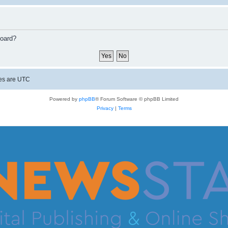
board?
mes are
UTC
Powered by
phpBB
® Forum Software © phpBB Limited
Privacy
|
Terms