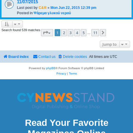
11/07/2015
Last post by
C&R
«
Mon Jun 22, 2015 12:39 pm
Posted in
Ψάρεμα γλυκού νερού
Search found 539 matches
Page
1
of
11
1
2
3
4
5
11
Next
…
Jump to
Board index
Contact us
Delete cookies
All times are
UTC
Powered by
phpBB
® Forum Software © phpBB Limited
Privacy
|
Terms
Read Your Favorite