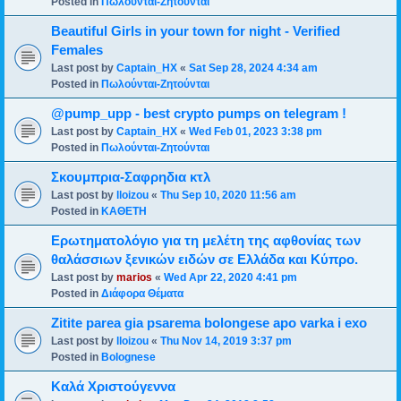
Posted in
Πωλούνται-Ζητούνται
Beautiful Girls in your town for night - Verified
Females
Last post by
Captain_HX
«
Sat Sep 28, 2024 4:34 am
Posted in
Πωλούνται-Ζητούνται
@pump_upp - best crypto pumps on telegram !
Last post by
Captain_HX
«
Wed Feb 01, 2023 3:38 pm
Posted in
Πωλούνται-Ζητούνται
Σκουμπρια-Σαφρηδια κτλ
Last post by
lloizou
«
Thu Sep 10, 2020 11:56 am
Posted in
ΚΑΘΕΤΗ
Ερωτηματολόγιο για τη μελέτη της αφθονίας των
θαλάσσιων ξενικών ειδών σε Ελλάδα και Κύπρο.
Last post by
marios
«
Wed Apr 22, 2020 4:41 pm
Posted in
Διάφορα Θέματα
Zitite parea gia psarema bolongese apo varka i exo
Last post by
lloizou
«
Thu Nov 14, 2019 3:37 pm
Posted in
Bolognese
Καλά Χριστούγεννα