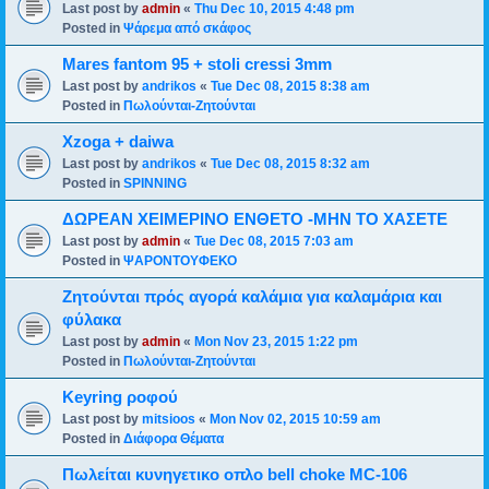
Last post by
admin
«
Thu Dec 10, 2015 4:48 pm
Posted in
Ψάρεμα από σκάφος
Mares fantom 95 + stoli cressi 3mm
Last post by
andrikos
«
Tue Dec 08, 2015 8:38 am
Posted in
Πωλούνται-Ζητούνται
Xzoga + daiwa
Last post by
andrikos
«
Tue Dec 08, 2015 8:32 am
Posted in
SPINNING
ΔΩΡΕΑΝ ΧΕΙΜΕΡΙΝΟ ΕΝΘΕΤΟ -ΜΗΝ ΤΟ ΧΑΣΕΤΕ
Last post by
admin
«
Tue Dec 08, 2015 7:03 am
Posted in
ΨΑΡΟΝΤΟΥΦΕΚΟ
Ζητούνται πρός αγορά καλάμια για καλαμάρια και
φύλακα
Last post by
admin
«
Mon Nov 23, 2015 1:22 pm
Posted in
Πωλούνται-Ζητούνται
Keyring ροφού
Last post by
mitsioos
«
Mon Nov 02, 2015 10:59 am
Posted in
Διάφορα Θέματα
Πωλείται κυνηγετικο οπλο bell choke MC-106