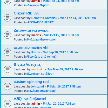
Last post by
admin
«
Mon Dec 24, 2018 8:58 am
Posted in
Διάφορα Θέματα
Orizon RIB 390
Last post by
Demetris Antoniou
«
Wed Feb 14, 2018 6:11 am
Posted in
ΑΓΟΡΑΠΩΛΗΣΕΙΕΣ
Ζητούνται για αγορά
Last post by
marios
«
Sun Oct 15, 2017 3:00 pm
Posted in
Καλάμια-Mηχανισμoί
asurmato marine vhf
Last post by
lloizou
«
Sat Sep 30, 2017 8:58 pm
Posted in
Ψωνίζετε από το net?
Βιντεο Αστοχιες
Last post by
mariosko
«
Tue May 09, 2017 9:40 am
Posted in
Ελεύθερη κατάδυση
custom spinning rod
Last post by
john.amd
«
Fri Mar 10, 2017 7:58 pm
Posted in
Καλάμια-Mηχανισμoί
Αξίζει να διαβαστεί
Last post by
admin
«
Fri Jan 20, 2017 7:08 am