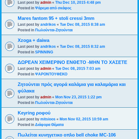
Last post by
admin
«
Thu Dec 10, 2015 4:48 pm
Posted in
Ψάρεμα από σκάφος
Mares fantom 95 + stoli cressi 3mm
Last post by
andrikos
«
Tue Dec 08, 2015 8:38 am
Posted in
Πωλούνται-Ζητούνται
Xzoga + daiwa
Last post by
andrikos
«
Tue Dec 08, 2015 8:32 am
Posted in
SPINNING
ΔΩΡΕΑΝ ΧΕΙΜΕΡΙΝΟ ΕΝΘΕΤΟ -ΜΗΝ ΤΟ ΧΑΣΕΤΕ
Last post by
admin
«
Tue Dec 08, 2015 7:03 am
Posted in
ΨΑΡΟΝΤΟΥΦΕΚΟ
Ζητούνται πρός αγορά καλάμια για καλαμάρια και
φύλακα
Last post by
admin
«
Mon Nov 23, 2015 1:22 pm
Posted in
Πωλούνται-Ζητούνται
Keyring ροφού
Last post by
mitsioos
«
Mon Nov 02, 2015 10:59 am
Posted in
Διάφορα Θέματα
Πωλείται κυνηγετικο οπλο bell choke MC-106