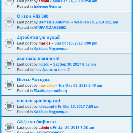
Last post by
admin
«
Mon Dec 24, 2018 8:58 am
Posted in
Διάφορα Θέματα
Orizon RIB 390
Last post by
Demetris Antoniou
«
Wed Feb 14, 2018 6:11 am
Posted in
ΑΓΟΡΑΠΩΛΗΣΕΙΕΣ
Ζητούνται για αγορά
Last post by
marios
«
Sun Oct 15, 2017 3:00 pm
Posted in
Καλάμια-Mηχανισμoί
asurmato marine vhf
Last post by
lloizou
«
Sat Sep 30, 2017 8:58 pm
Posted in
Ψωνίζετε από το net?
Βιντεο Αστοχιες
Last post by
mariosko
«
Tue May 09, 2017 9:40 am
Posted in
Ελεύθερη κατάδυση
custom spinning rod
Last post by
john.amd
«
Fri Mar 10, 2017 7:58 pm
Posted in
Καλάμια-Mηχανισμoί
Αξίζει να διαβαστεί
Last post by
admin
«
Fri Jan 20, 2017 7:08 am