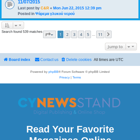
11/07/2015
Last post by
C&R
«
Mon Jun 22, 2015 12:39 pm
Posted in
Ψάρεμα γλυκού νερού
Search found 539 matches
Page
1
of
11
1
2
3
4
5
11
Next
…
Jump to
Board index
Contact us
Delete cookies
All times are
UTC
Powered by
phpBB
® Forum Software © phpBB Limited
Privacy
|
Terms
Read Your Favorite