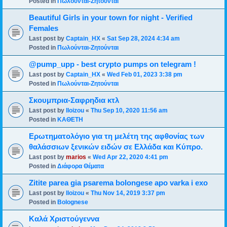
Posted in
Πωλούνται-Ζητούνται
Beautiful Girls in your town for night - Verified
Females
Last post by
Captain_HX
«
Sat Sep 28, 2024 4:34 am
Posted in
Πωλούνται-Ζητούνται
@pump_upp - best crypto pumps on telegram !
Last post by
Captain_HX
«
Wed Feb 01, 2023 3:38 pm
Posted in
Πωλούνται-Ζητούνται
Σκουμπρια-Σαφρηδια κτλ
Last post by
lloizou
«
Thu Sep 10, 2020 11:56 am
Posted in
ΚΑΘΕΤΗ
Ερωτηματολόγιο για τη μελέτη της αφθονίας των
θαλάσσιων ξενικών ειδών σε Ελλάδα και Κύπρο.
Last post by
marios
«
Wed Apr 22, 2020 4:41 pm
Posted in
Διάφορα Θέματα
Zitite parea gia psarema bolongese apo varka i exo
Last post by
lloizou
«
Thu Nov 14, 2019 3:37 pm
Posted in
Bolognese
Καλά Χριστούγεννα