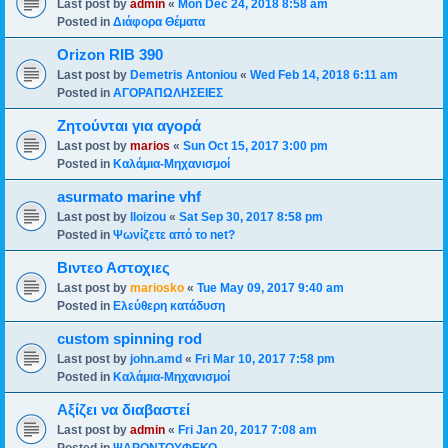
Last post by
admin
«
Mon Dec 24, 2018 8:58 am
Posted in
Διάφορα Θέματα
Orizon RIB 390
Last post by
Demetris Antoniou
«
Wed Feb 14, 2018 6:11 am
Posted in
ΑΓΟΡΑΠΩΛΗΣΕΙΕΣ
Ζητούνται για αγορά
Last post by
marios
«
Sun Oct 15, 2017 3:00 pm
Posted in
Καλάμια-Mηχανισμoί
asurmato marine vhf
Last post by
lloizou
«
Sat Sep 30, 2017 8:58 pm
Posted in
Ψωνίζετε από το net?
Βιντεο Αστοχιες
Last post by
mariosko
«
Tue May 09, 2017 9:40 am
Posted in
Ελεύθερη κατάδυση
custom spinning rod
Last post by
john.amd
«
Fri Mar 10, 2017 7:58 pm
Posted in
Καλάμια-Mηχανισμoί
Αξίζει να διαβαστεί
Last post by
admin
«
Fri Jan 20, 2017 7:08 am