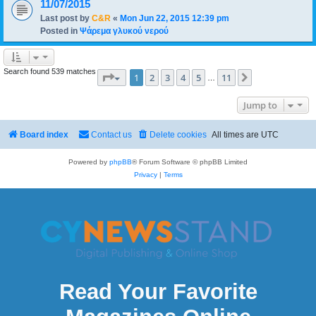
11/07/2015
Last post by
C&R
«
Mon Jun 22, 2015 12:39 pm
Posted in
Ψάρεμα γλυκού νερού
Search found 539 matches
Page
1
of
11
1
2
3
4
5
11
Next
…
Jump to
Board index
Contact us
Delete cookies
All times are
UTC
Powered by
phpBB
® Forum Software © phpBB Limited
Privacy
|
Terms
Read Your Favorite