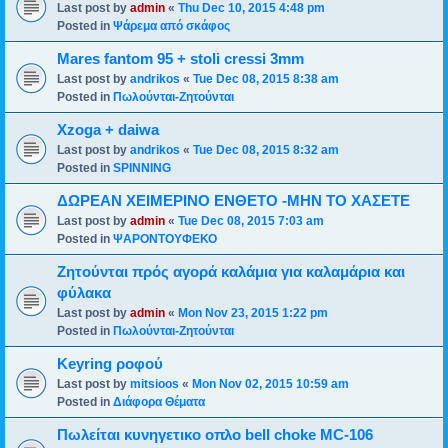
Last post by
admin
«
Thu Dec 10, 2015 4:48 pm
Posted in
Ψάρεμα από σκάφος
Mares fantom 95 + stoli cressi 3mm
Last post by
andrikos
«
Tue Dec 08, 2015 8:38 am
Posted in
Πωλούνται-Ζητούνται
Xzoga + daiwa
Last post by
andrikos
«
Tue Dec 08, 2015 8:32 am
Posted in
SPINNING
ΔΩΡΕΑΝ ΧΕΙΜΕΡΙΝΟ ΕΝΘΕΤΟ -ΜΗΝ ΤΟ ΧΑΣΕΤΕ
Last post by
admin
«
Tue Dec 08, 2015 7:03 am
Posted in
ΨΑΡΟΝΤΟΥΦΕΚΟ
Ζητούνται πρός αγορά καλάμια για καλαμάρια και
φύλακα
Last post by
admin
«
Mon Nov 23, 2015 1:22 pm
Posted in
Πωλούνται-Ζητούνται
Keyring ροφού
Last post by
mitsioos
«
Mon Nov 02, 2015 10:59 am
Posted in
Διάφορα Θέματα
Πωλείται κυνηγετικο οπλο bell choke MC-106