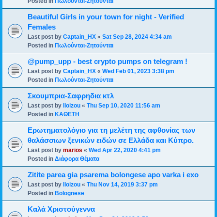
Posted in
Πωλούνται-Ζητούνται
Beautiful Girls in your town for night - Verified
Females
Last post by
Captain_HX
«
Sat Sep 28, 2024 4:34 am
Posted in
Πωλούνται-Ζητούνται
@pump_upp - best crypto pumps on telegram !
Last post by
Captain_HX
«
Wed Feb 01, 2023 3:38 pm
Posted in
Πωλούνται-Ζητούνται
Σκουμπρια-Σαφρηδια κτλ
Last post by
lloizou
«
Thu Sep 10, 2020 11:56 am
Posted in
ΚΑΘΕΤΗ
Ερωτηματολόγιο για τη μελέτη της αφθονίας των
θαλάσσιων ξενικών ειδών σε Ελλάδα και Κύπρο.
Last post by
marios
«
Wed Apr 22, 2020 4:41 pm
Posted in
Διάφορα Θέματα
Zitite parea gia psarema bolongese apo varka i exo
Last post by
lloizou
«
Thu Nov 14, 2019 3:37 pm
Posted in
Bolognese
Καλά Χριστούγεννα