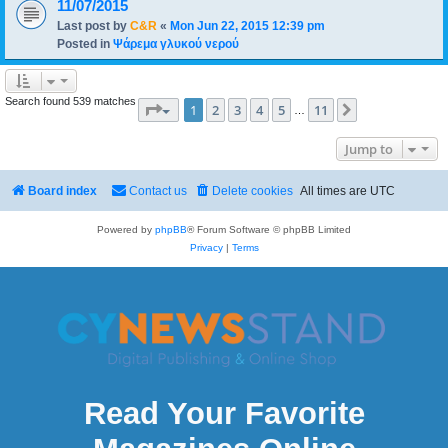
11/07/2015
Last post by
C&R
«
Mon Jun 22, 2015 12:39 pm
Posted in
Ψάρεμα γλυκού νερού
Search found 539 matches
Page
1
of
11
1
2
3
4
5
11
Next
…
Jump to
Board index
Contact us
Delete cookies
All times are
UTC
Powered by
phpBB
® Forum Software © phpBB Limited
Privacy
|
Terms
Read Your Favorite