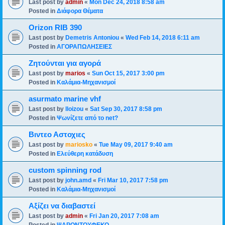
Last post by
admin
«
Mon Dec 24, 2018 8:58 am
Posted in
Διάφορα Θέματα
Orizon RIB 390
Last post by
Demetris Antoniou
«
Wed Feb 14, 2018 6:11 am
Posted in
ΑΓΟΡΑΠΩΛΗΣΕΙΕΣ
Ζητούνται για αγορά
Last post by
marios
«
Sun Oct 15, 2017 3:00 pm
Posted in
Καλάμια-Mηχανισμoί
asurmato marine vhf
Last post by
lloizou
«
Sat Sep 30, 2017 8:58 pm
Posted in
Ψωνίζετε από το net?
Βιντεο Αστοχιες
Last post by
mariosko
«
Tue May 09, 2017 9:40 am
Posted in
Ελεύθερη κατάδυση
custom spinning rod
Last post by
john.amd
«
Fri Mar 10, 2017 7:58 pm
Posted in
Καλάμια-Mηχανισμoί
Αξίζει να διαβαστεί
Last post by
admin
«
Fri Jan 20, 2017 7:08 am