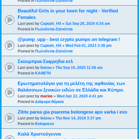
Posted in
Πωλούνται-Ζητούνται
Beautiful Girls in your town for night - Verified
Females
Last post by
Captain_HX
«
Sat Sep 28, 2024 4:34 am
Posted in
Πωλούνται-Ζητούνται
@pump_upp - best crypto pumps on telegram !
Last post by
Captain_HX
«
Wed Feb 01, 2023 3:38 pm
Posted in
Πωλούνται-Ζητούνται
Σκουμπρια-Σαφρηδια κτλ
Last post by
lloizou
«
Thu Sep 10, 2020 11:56 am
Posted in
ΚΑΘΕΤΗ
Ερωτηματολόγιο για τη μελέτη της αφθονίας των
θαλάσσιων ξενικών ειδών σε Ελλάδα και Κύπρο.
Last post by
marios
«
Wed Apr 22, 2020 4:41 pm
Posted in
Διάφορα Θέματα
Zitite parea gia psarema bolongese apo varka i exo
Last post by
lloizou
«
Thu Nov 14, 2019 3:37 pm
Posted in
Bolognese
Καλά Χριστούγεννα