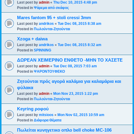
Last post by
admin
«
Thu Dec 10, 2015 4:48 pm
Posted in
Ψάρεμα από σκάφος
Mares fantom 95 + stoli cressi 3mm
Last post by
andrikos
«
Tue Dec 08, 2015 8:38 am
Posted in
Πωλούνται-Ζητούνται
Xzoga + daiwa
Last post by
andrikos
«
Tue Dec 08, 2015 8:32 am
Posted in
SPINNING
ΔΩΡΕΑΝ ΧΕΙΜΕΡΙΝΟ ΕΝΘΕΤΟ -ΜΗΝ ΤΟ ΧΑΣΕΤΕ
Last post by
admin
«
Tue Dec 08, 2015 7:03 am
Posted in
ΨΑΡΟΝΤΟΥΦΕΚΟ
Ζητούνται πρός αγορά καλάμια για καλαμάρια και
φύλακα
Last post by
admin
«
Mon Nov 23, 2015 1:22 pm
Posted in
Πωλούνται-Ζητούνται
Keyring ροφού
Last post by
mitsioos
«
Mon Nov 02, 2015 10:59 am
Posted in
Διάφορα Θέματα
Πωλείται κυνηγετικο οπλο bell choke MC-106