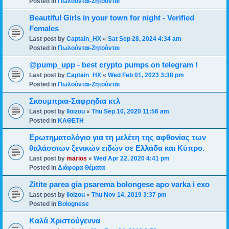
Posted in
Πωλούνται-Ζητούνται
Beautiful Girls in your town for night - Verified
Females
Last post by
Captain_HX
«
Sat Sep 28, 2024 4:34 am
Posted in
Πωλούνται-Ζητούνται
@pump_upp - best crypto pumps on telegram !
Last post by
Captain_HX
«
Wed Feb 01, 2023 3:38 pm
Posted in
Πωλούνται-Ζητούνται
Σκουμπρια-Σαφρηδια κτλ
Last post by
lloizou
«
Thu Sep 10, 2020 11:56 am
Posted in
ΚΑΘΕΤΗ
Ερωτηματολόγιο για τη μελέτη της αφθονίας των
θαλάσσιων ξενικών ειδών σε Ελλάδα και Κύπρο.
Last post by
marios
«
Wed Apr 22, 2020 4:41 pm
Posted in
Διάφορα Θέματα
Zitite parea gia psarema bolongese apo varka i exo
Last post by
lloizou
«
Thu Nov 14, 2019 3:37 pm
Posted in
Bolognese
Καλά Χριστούγεννα