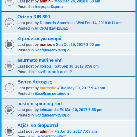
Last post by
admin
«
Mon Dec 24, 2018 8:58 am
Posted in
Διάφορα Θέματα
Orizon RIB 390
Last post by
Demetris Antoniou
«
Wed Feb 14, 2018 6:11 am
Posted in
ΑΓΟΡΑΠΩΛΗΣΕΙΕΣ
Ζητούνται για αγορά
Last post by
marios
«
Sun Oct 15, 2017 3:00 pm
Posted in
Καλάμια-Mηχανισμoί
asurmato marine vhf
Last post by
lloizou
«
Sat Sep 30, 2017 8:58 pm
Posted in
Ψωνίζετε από το net?
Βιντεο Αστοχιες
Last post by
mariosko
«
Tue May 09, 2017 9:40 am
Posted in
Ελεύθερη κατάδυση
custom spinning rod
Last post by
john.amd
«
Fri Mar 10, 2017 7:58 pm
Posted in
Καλάμια-Mηχανισμoί
Αξίζει να διαβαστεί
Last post by
admin
«
Fri Jan 20, 2017 7:08 am