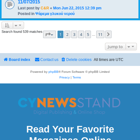
11/07/2015
Last post by
C&R
«
Mon Jun 22, 2015 12:39 pm
Posted in
Ψάρεμα γλυκού νερού
Search found 539 matches
Page
1
of
11
1
2
3
4
5
11
Next
…
Jump to
Board index
Contact us
Delete cookies
All times are
UTC
Powered by
phpBB
® Forum Software © phpBB Limited
Privacy
|
Terms
Read Your Favorite