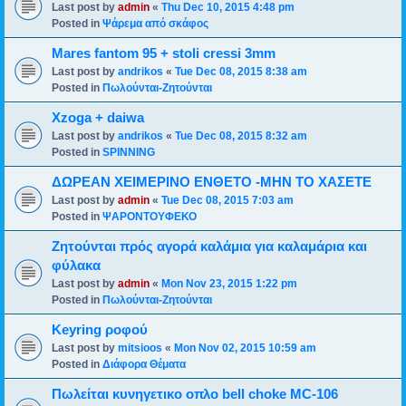
Last post by
admin
«
Thu Dec 10, 2015 4:48 pm
Posted in
Ψάρεμα από σκάφος
Mares fantom 95 + stoli cressi 3mm
Last post by
andrikos
«
Tue Dec 08, 2015 8:38 am
Posted in
Πωλούνται-Ζητούνται
Xzoga + daiwa
Last post by
andrikos
«
Tue Dec 08, 2015 8:32 am
Posted in
SPINNING
ΔΩΡΕΑΝ ΧΕΙΜΕΡΙΝΟ ΕΝΘΕΤΟ -ΜΗΝ ΤΟ ΧΑΣΕΤΕ
Last post by
admin
«
Tue Dec 08, 2015 7:03 am
Posted in
ΨΑΡΟΝΤΟΥΦΕΚΟ
Ζητούνται πρός αγορά καλάμια για καλαμάρια και
φύλακα
Last post by
admin
«
Mon Nov 23, 2015 1:22 pm
Posted in
Πωλούνται-Ζητούνται
Keyring ροφού
Last post by
mitsioos
«
Mon Nov 02, 2015 10:59 am
Posted in
Διάφορα Θέματα
Πωλείται κυνηγετικο οπλο bell choke MC-106