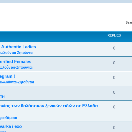
Sear
REPLIES
- Authentic Ladies
0
ωλούνται-Ζητούνται
Verified Females
0
ωλούνται-Ζητούνται
egram !
0
Πωλούνται-Ζητούνται
0
ΤΗ
ονίας των θαλάσσιων ξενικών ειδών σε Ελλάδα
0
ρα Θέματα
varka i exo
0