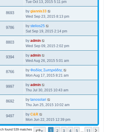
Tue Oct 13, 2015 5:11 pm
by
giannis33
8693
Wed Sep 23, 2015 8:13 pm
by
stelios25
9786
Sat Sep 19, 2015 2:14 pm
by
admin
8803
Wed Sep 09, 2015 2:02 pm
by
admin
9394
Wed Aug 26, 2015 5:01 am
by
Φειδίας Σωτηριάδης
8766
Mon Aug 17, 2015 8:21 am
by
admin
9997
Thu Jul 30, 2015 10:43 am
by
tanosolari
8692
Thu Jun 25, 2015 10:02 am
by
C&R
9497
Mon Jun 22, 2015 12:39 pm
ch found 539 matches
Page
1
of
11
1
2
3
4
5
11
Next
…