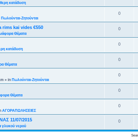
θερη κατάδυση
0
n
Πωλούνται-Ζητούνται
rims kai vides €550
0
Διάφορα Θέματα
0
ερη κατάδυση
0
ρα Θέματα
0
am
» in
Πωλούνται-Ζητούνται
0
άφορα Θέματα
0
in
ΑΓΟΡΑΠΩΛΗΣΕΙΕΣ
ΑΣ 11/07/2015
0
 γλυκού νερού
Sear