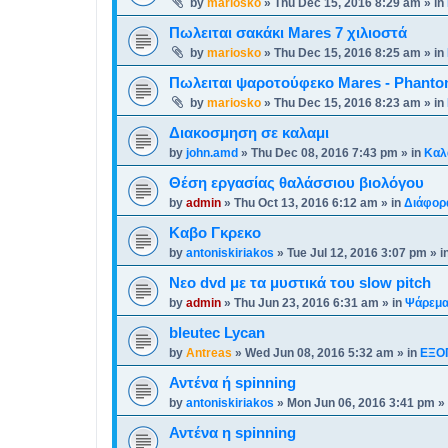
by
mariosko
»
Thu Dec 15, 2016 8:29 am
» in
Πωλειται σακάκι Mares 7 χιλιοστά
by
mariosko
»
Thu Dec 15, 2016 8:25 am
» in
Πωλειται ψαροτούφεκο Mares - Phanto
by
mariosko
»
Thu Dec 15, 2016 8:23 am
» in
Διακοσμηση σε καλαμι
by
john.amd
»
Thu Dec 08, 2016 7:43 pm
» in
Καλ
Θέση εργασίας θαλάσσιου βιολόγου
by
admin
»
Thu Oct 13, 2016 6:12 am
» in
Διάφορ
Καβο Γκρεκο
by
antoniskiriakos
»
Tue Jul 12, 2016 3:07 pm
» i
Νεο dvd με τα μυστικά του slow pitch
by
admin
»
Thu Jun 23, 2016 6:31 am
» in
Ψάρεμα
bleutec Lycan
by
Antreas
»
Wed Jun 08, 2016 5:32 am
» in
ΕΞΟ
Αντένα ή spinning
by
antoniskiriakos
»
Mon Jun 06, 2016 3:41 pm
» 
Αντένα η spinning