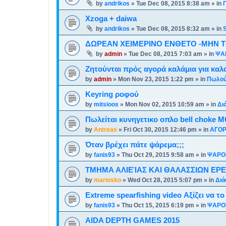
by
andrikos
»
Tue Dec 08, 2015 8:38 am
» in
Xzoga + daiwa
by
andrikos
»
Tue Dec 08, 2015 8:32 am
» in
ΔΩΡΕΑΝ ΧΕΙΜΕΡΙΝΟ ΕΝΘΕΤΟ -ΜΗΝ Τ
by
admin
»
Tue Dec 08, 2015 7:03 am
» in
ΨΑ
Ζητούνται πρός αγορά καλάμια για καλ
by
admin
»
Mon Nov 23, 2015 1:22 pm
» in
Πωλού
Keyring ροφού
by
mitsioos
»
Mon Nov 02, 2015 10:59 am
» in
Δι
Πωλείται κυνηγετικο οπλο bell choke M
by
Antreas
»
Fri Oct 30, 2015 12:46 pm
» in
ΑΓΟΡ
Όταν βρέχει πάτε ψάρεμα;;;
by
fanis93
»
Thu Oct 29, 2015 9:58 am
» in
ΨΑΡΟ
ΤΜΗΜΑ ΑΛΙΕΊΑΣ ΚΑΙ ΘΑΛΑΣΣΙΩΝ ΕΡ
by
mariosko
»
Wed Oct 28, 2015 5:07 pm
» in
Διά
Extreme spearfishing video Αξίζει να το
by
fanis93
»
Thu Oct 15, 2015 6:19 pm
» in
ΨΑΡΟ
AIDA DEPTH GAMES 2015