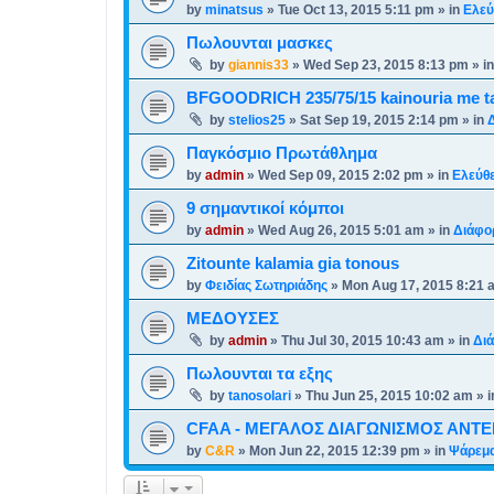
by
minatsus
»
Tue Oct 13, 2015 5:11 pm
» in
Ελεύ
Πωλουνται μασκες
by
giannis33
»
Wed Sep 23, 2015 8:13 pm
» i
BFGOODRICH 235/75/15 kainouria me ta 
by
stelios25
»
Sat Sep 19, 2015 2:14 pm
» in
Παγκόσμιο Πρωτάθλημα
by
admin
»
Wed Sep 09, 2015 2:02 pm
» in
Ελεύθ
9 σημαντικοί κόμποι
by
admin
»
Wed Aug 26, 2015 5:01 am
» in
Διάφο
Zitounte kalamia gia tonous
by
Φειδίας Σωτηριάδης
»
Mon Aug 17, 2015 8:21 
ΜΕΔΟΥΣΕΣ
by
admin
»
Thu Jul 30, 2015 10:43 am
» in
Δι
Πωλουνται τα εξης
by
tanosolari
»
Thu Jun 25, 2015 10:02 am
» 
CFAA - ΜΕΓΑΛΟΣ ΔΙΑΓΩΝΙΣΜΟΣ ΑΝΤΕΝ
by
C&R
»
Mon Jun 22, 2015 12:39 pm
» in
Ψάρεμα