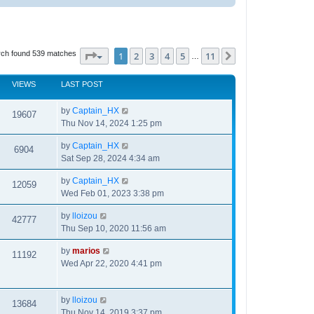
ch found 539 matches
Page
1
of
11
1
2
3
4
5
11
Next
…
VIEWS
LAST POST
by
Captain_HX
19607
Thu Nov 14, 2024 1:25 pm
by
Captain_HX
6904
Sat Sep 28, 2024 4:34 am
by
Captain_HX
12059
Wed Feb 01, 2023 3:38 pm
by
lloizou
42777
Thu Sep 10, 2020 11:56 am
by
marios
11192
Wed Apr 22, 2020 4:41 pm
by
lloizou
13684
Thu Nov 14, 2019 3:37 pm