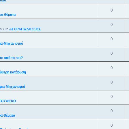
nese
0
ρα Θέματα
0
m
» in
ΑΓΟΡΑΠΩΛΗΣΕΙΕΣ
0
ια-Mηχανισμoί
0
ε από το net?
0
ύθερη κατάδυση
0
μια-Mηχανισμoί
0
ΤΟΥΦΕΚΟ
0
α Θέματα
0