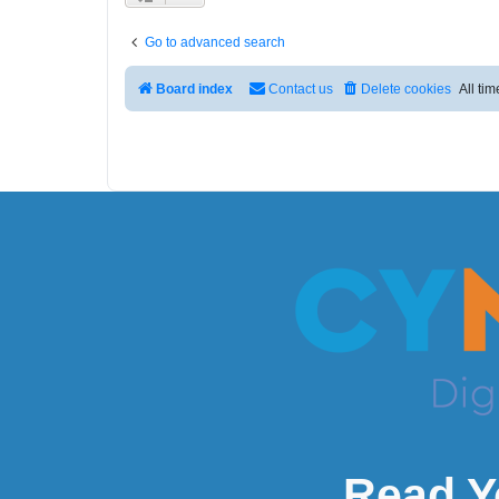
Go to advanced search
Board index
Contact us
Delete cookies
All ti
Read Y