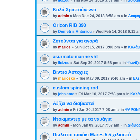
by
lloizou
»
Thu Nov 14, 2019 3:37 pm
» in
Bolog
Καλά Χριστούγεννα
by
admin
»
Mon Dec 24, 2018 8:58 am
» in
Διάφο
Orizon RIB 390
by
Demetris Antoniou
»
Wed Feb 14, 2018 6:11 a
Ζητούνται για αγορά
by
marios
»
Sun Oct 15, 2017 3:00 pm
» in
Καλάμ
asurmato marine vhf
by
lloizou
»
Sat Sep 30, 2017 8:58 pm
» in
Ψωνίζετ
Βιντεο Αστοχιες
by
mariosko
»
Tue May 09, 2017 9:40 am
» in
Ελε
custom spinning rod
by
john.amd
»
Fri Mar 10, 2017 7:58 pm
» in
Καλά
Αξίζει να διαβαστεί
by
admin
»
Fri Jan 20, 2017 7:08 am
» in
ΨΑΡΟΝ
Ντοκιμαντερ με τα ναυάγια
by
admin
»
Mon Jan 09, 2017 7:57 am
» in
Διάφορ
Πωλειται σακάκι Mares 5.5 χιλιοστά