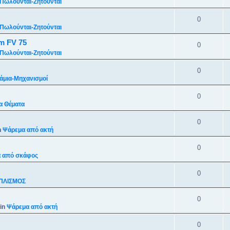
Πωλούνται-Ζητούνται
0
Πωλούνται-Ζητούνται
m FV 75
0
Πωλούνται-Ζητούνται
0
άμια-Mηχανισμoί
0
α Θέματα
0
n
Ψάρεμα από ακτή
0
 από σκάφος
0
ΠΛΙΣΜΟΣ
0
in
Ψάρεμα από ακτή
0