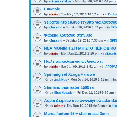
by
antoniskiriakos
»
Mon Jun 06, 2016 3:40 pm
» 
Ευκαιρία
by
admin
»
Tue May 17, 2016 10:17 am
» in
Πωλού
χειροποιητο ξυλινο τεχνιτο για λουτσο
by
john.amd
»
Sun Apr 10, 2016 6:07 pm
» in
SPI
Ψαρεμα λουτσου στην Χιο
by
john.amd
»
Sat Mar 12, 2016 7:33 pm
» in
SPI
ΝΕΑ ΜΟΝΙΜΗ ΣΤΗΛΗ ΣΤΟ ΠΕΡΙΟΔΙΚΟ
by
admin
»
Mon Jan 11, 2016 2:10 pm
» in
Ελεύθε
Πωλειται καλαμι για φυλακα σετ
by
admin
»
Sat Jan 09, 2016 8:51 am
» in
ΑΓΟΡΑ
Spinning set Xzoga + daiwa
by
andrikos
»
Mon Dec 14, 2015 6:51 pm
» in
Shimano biomaster 1500 ra
by
ShockLeader
»
Fri Dec 11, 2015 9:50 am
»
Αύριο Δωρεαν στο www.cynewsstand.
by
admin
»
Thu Dec 10, 2015 4:48 pm
» in
Ψά
Mares fantom 95 + stoli cressi 3mm