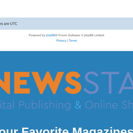
mes are
UTC
Powered by
phpBB
® Forum Software © phpBB Limited
Privacy
|
Terms
our Favorite Magazines