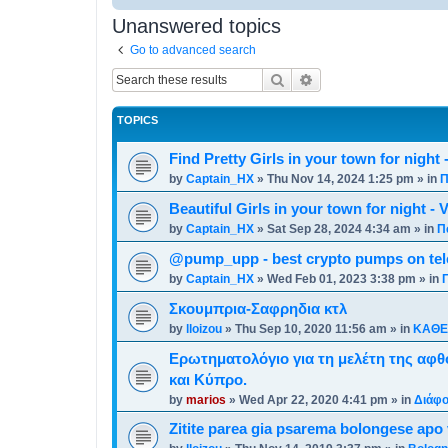
Unanswered topics
Go to advanced search
Search
Advanced search
TOPICS
Find Pretty Girls in your town for night 
by
Captain_HX
»
Thu Nov 14, 2024 1:25 pm
» in
Π
Beautiful Girls in your town for night - 
by
Captain_HX
»
Sat Sep 28, 2024 4:34 am
» in
Π
@pump_upp - best crypto pumps on tel
by
Captain_HX
»
Wed Feb 01, 2023 3:38 pm
» in
Σκουμπρια-Σαφρηδια κτλ
by
lloizou
»
Thu Sep 10, 2020 11:56 am
» in
ΚΑΘΕ
Ερωτηματολόγιο για τη μελέτη της αφθ
και Κύπρο.
by
marios
»
Wed Apr 22, 2020 4:41 pm
» in
Διάφο
Zitite parea gia psarema bolongese apo 