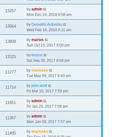
by
admin
13257
Mon Dec 24, 2018 8:58 am
by
Demetris Antoniou
13664
Wed Feb 14, 2018 6:11 am
by
marios
13808
Sun Oct 15, 2017 3:00 pm
by
lloizou
13325
Sat Sep 30, 2017 8:58 pm
by
mariosko
11277
Tue May 09, 2017 9:40 am
by
john.amd
11714
Fri Mar 10, 2017 7:58 pm
by
admin
11651
Fri Jan 20, 2017 7:08 am
by
admin
11367
Mon Jan 09, 2017 7:57 am
by
mariosko
11405