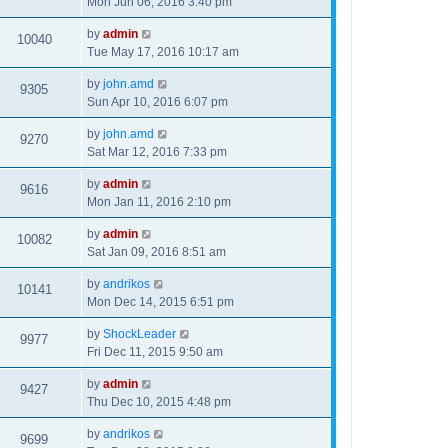
Mon Jun 06, 2016 3:40 pm
by
admin
10040
Tue May 17, 2016 10:17 am
by
john.amd
9305
Sun Apr 10, 2016 6:07 pm
by
john.amd
9270
Sat Mar 12, 2016 7:33 pm
by
admin
9616
Mon Jan 11, 2016 2:10 pm
by
admin
10082
Sat Jan 09, 2016 8:51 am
by
andrikos
10141
Mon Dec 14, 2015 6:51 pm
by
ShockLeader
9977
Fri Dec 11, 2015 9:50 am
by
admin
9427
Thu Dec 10, 2015 4:48 pm
by
andrikos
9699