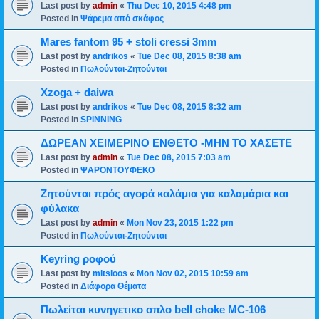
Last post by
admin
«
Thu Dec 10, 2015 4:48 pm
Posted in
Ψάρεμα από σκάφος
Mares fantom 95 + stoli cressi 3mm
Last post by
andrikos
«
Tue Dec 08, 2015 8:38 am
Posted in
Πωλούνται-Ζητούνται
Xzoga + daiwa
Last post by
andrikos
«
Tue Dec 08, 2015 8:32 am
Posted in
SPINNING
ΔΩΡΕΑΝ ΧΕΙΜΕΡΙΝΟ ΕΝΘΕΤΟ -ΜΗΝ ΤΟ ΧΑΣΕΤΕ
Last post by
admin
«
Tue Dec 08, 2015 7:03 am
Posted in
ΨΑΡΟΝΤΟΥΦΕΚΟ
Ζητούνται πρός αγορά καλάμια για καλαμάρια και
φύλακα
Last post by
admin
«
Mon Nov 23, 2015 1:22 pm
Posted in
Πωλούνται-Ζητούνται
Keyring ροφού
Last post by
mitsioos
«
Mon Nov 02, 2015 10:59 am
Posted in
Διάφορα Θέματα
Πωλείται κυνηγετικο οπλο bell choke MC-106