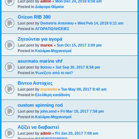
Last post by
admin
«
Mon Dec 24, 2018 8:58 am
Posted in
Διάφορα Θέματα
Orizon RIB 390
Last post by
Demetris Antoniou
«
Wed Feb 14, 2018 6:11 am
Posted in
ΑΓΟΡΑΠΩΛΗΣΕΙΕΣ
Ζητούνται για αγορά
Last post by
marios
«
Sun Oct 15, 2017 3:00 pm
Posted in
Καλάμια-Mηχανισμoί
asurmato marine vhf
Last post by
lloizou
«
Sat Sep 30, 2017 8:58 pm
Posted in
Ψωνίζετε από το net?
Βιντεο Αστοχιες
Last post by
mariosko
«
Tue May 09, 2017 9:40 am
Posted in
Ελεύθερη κατάδυση
custom spinning rod
Last post by
john.amd
«
Fri Mar 10, 2017 7:58 pm
Posted in
Καλάμια-Mηχανισμoί
Αξίζει να διαβαστεί
Last post by
admin
«
Fri Jan 20, 2017 7:08 am