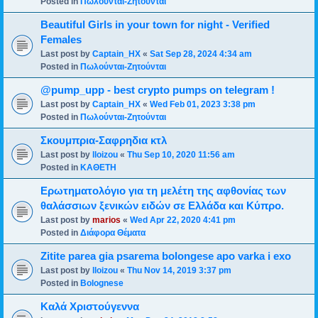
Posted in
Πωλούνται-Ζητούνται
Beautiful Girls in your town for night - Verified
Females
Last post by
Captain_HX
«
Sat Sep 28, 2024 4:34 am
Posted in
Πωλούνται-Ζητούνται
@pump_upp - best crypto pumps on telegram !
Last post by
Captain_HX
«
Wed Feb 01, 2023 3:38 pm
Posted in
Πωλούνται-Ζητούνται
Σκουμπρια-Σαφρηδια κτλ
Last post by
lloizou
«
Thu Sep 10, 2020 11:56 am
Posted in
ΚΑΘΕΤΗ
Ερωτηματολόγιο για τη μελέτη της αφθονίας των
θαλάσσιων ξενικών ειδών σε Ελλάδα και Κύπρο.
Last post by
marios
«
Wed Apr 22, 2020 4:41 pm
Posted in
Διάφορα Θέματα
Zitite parea gia psarema bolongese apo varka i exo
Last post by
lloizou
«
Thu Nov 14, 2019 3:37 pm
Posted in
Bolognese
Καλά Χριστούγεννα