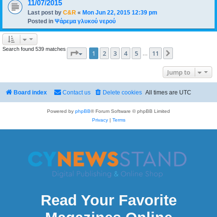
11/07/2015
Last post by
C&R
«
Mon Jun 22, 2015 12:39 pm
Posted in
Ψάρεμα γλυκού νερού
Search found 539 matches
Page
1
of
11
1
2
3
4
5
11
Next
…
Jump to
Board index
Contact us
Delete cookies
All times are
UTC
Powered by
phpBB
® Forum Software © phpBB Limited
Privacy
|
Terms
Read Your Favorite