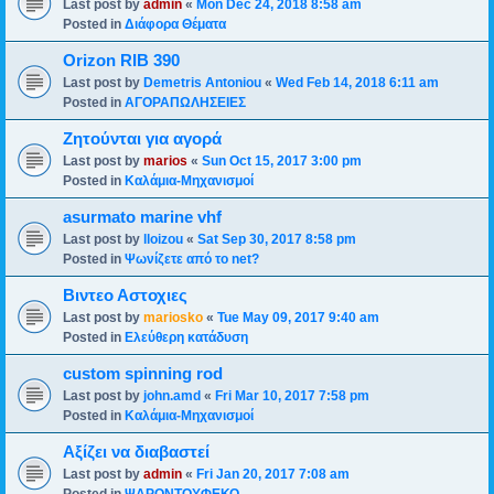
Last post by
admin
«
Mon Dec 24, 2018 8:58 am
Posted in
Διάφορα Θέματα
Orizon RIB 390
Last post by
Demetris Antoniou
«
Wed Feb 14, 2018 6:11 am
Posted in
ΑΓΟΡΑΠΩΛΗΣΕΙΕΣ
Ζητούνται για αγορά
Last post by
marios
«
Sun Oct 15, 2017 3:00 pm
Posted in
Καλάμια-Mηχανισμoί
asurmato marine vhf
Last post by
lloizou
«
Sat Sep 30, 2017 8:58 pm
Posted in
Ψωνίζετε από το net?
Βιντεο Αστοχιες
Last post by
mariosko
«
Tue May 09, 2017 9:40 am
Posted in
Ελεύθερη κατάδυση
custom spinning rod
Last post by
john.amd
«
Fri Mar 10, 2017 7:58 pm
Posted in
Καλάμια-Mηχανισμoί
Αξίζει να διαβαστεί
Last post by
admin
«
Fri Jan 20, 2017 7:08 am