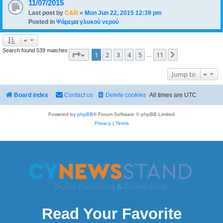
11/07/2015
Last post by
C&R
«
Mon Jun 22, 2015 12:39 pm
Posted in
Ψάρεμα γλυκού νερού
Search found 539 matches
Page
1
of
11
1
2
3
4
5
11
Next
…
Jump to
Board index
Contact us
Delete cookies
All times are
UTC
Powered by
phpBB
® Forum Software © phpBB Limited
Privacy
|
Terms
Read Your Favorite