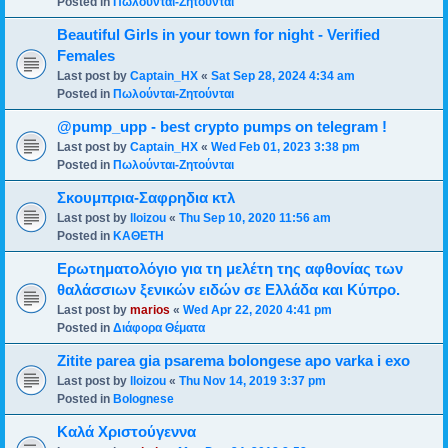
Posted in
Πωλούνται-Ζητούνται
Beautiful Girls in your town for night - Verified
Females
Last post by
Captain_HX
«
Sat Sep 28, 2024 4:34 am
Posted in
Πωλούνται-Ζητούνται
@pump_upp - best crypto pumps on telegram !
Last post by
Captain_HX
«
Wed Feb 01, 2023 3:38 pm
Posted in
Πωλούνται-Ζητούνται
Σκουμπρια-Σαφρηδια κτλ
Last post by
lloizou
«
Thu Sep 10, 2020 11:56 am
Posted in
ΚΑΘΕΤΗ
Ερωτηματολόγιο για τη μελέτη της αφθονίας των
θαλάσσιων ξενικών ειδών σε Ελλάδα και Κύπρο.
Last post by
marios
«
Wed Apr 22, 2020 4:41 pm
Posted in
Διάφορα Θέματα
Zitite parea gia psarema bolongese apo varka i exo
Last post by
lloizou
«
Thu Nov 14, 2019 3:37 pm
Posted in
Bolognese
Καλά Χριστούγεννα