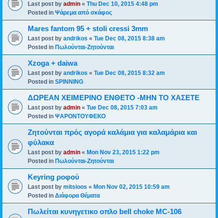
Last post by
admin
«
Thu Dec 10, 2015 4:48 pm
Posted in
Ψάρεμα από σκάφος
Mares fantom 95 + stoli cressi 3mm
Last post by
andrikos
«
Tue Dec 08, 2015 8:38 am
Posted in
Πωλούνται-Ζητούνται
Xzoga + daiwa
Last post by
andrikos
«
Tue Dec 08, 2015 8:32 am
Posted in
SPINNING
ΔΩΡΕΑΝ ΧΕΙΜΕΡΙΝΟ ΕΝΘΕΤΟ -ΜΗΝ ΤΟ ΧΑΣΕΤΕ
Last post by
admin
«
Tue Dec 08, 2015 7:03 am
Posted in
ΨΑΡΟΝΤΟΥΦΕΚΟ
Ζητούνται πρός αγορά καλάμια για καλαμάρια και
φύλακα
Last post by
admin
«
Mon Nov 23, 2015 1:22 pm
Posted in
Πωλούνται-Ζητούνται
Keyring ροφού
Last post by
mitsioos
«
Mon Nov 02, 2015 10:59 am
Posted in
Διάφορα Θέματα
Πωλείται κυνηγετικο οπλο bell choke MC-106