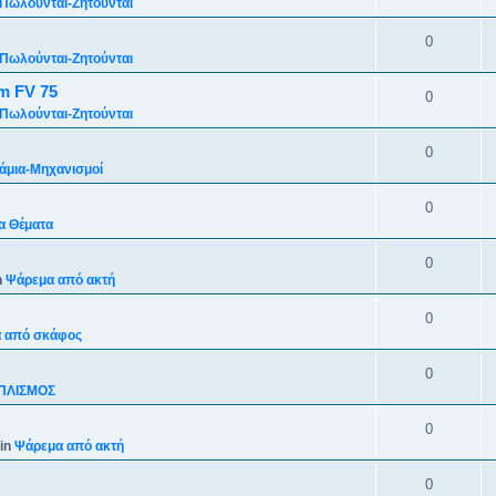
Πωλούνται-Ζητούνται
0
Πωλούνται-Ζητούνται
m FV 75
0
Πωλούνται-Ζητούνται
0
άμια-Mηχανισμoί
0
α Θέματα
0
n
Ψάρεμα από ακτή
0
 από σκάφος
0
ΠΛΙΣΜΟΣ
0
in
Ψάρεμα από ακτή
0