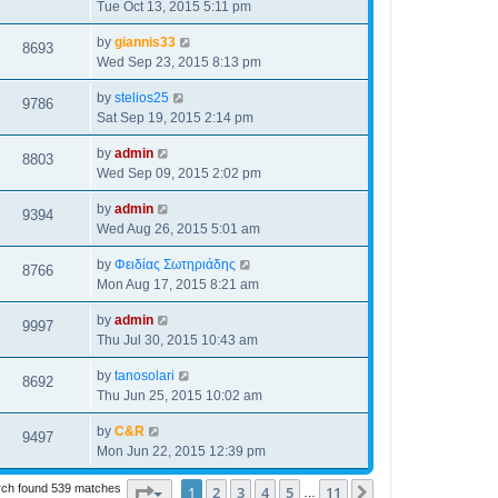
Tue Oct 13, 2015 5:11 pm
by
giannis33
8693
Wed Sep 23, 2015 8:13 pm
by
stelios25
9786
Sat Sep 19, 2015 2:14 pm
by
admin
8803
Wed Sep 09, 2015 2:02 pm
by
admin
9394
Wed Aug 26, 2015 5:01 am
by
Φειδίας Σωτηριάδης
8766
Mon Aug 17, 2015 8:21 am
by
admin
9997
Thu Jul 30, 2015 10:43 am
by
tanosolari
8692
Thu Jun 25, 2015 10:02 am
by
C&R
9497
Mon Jun 22, 2015 12:39 pm
ch found 539 matches
Page
1
of
11
1
2
3
4
5
11
Next
…