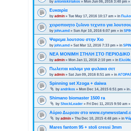
by
antoniskiriakos
»
Mon Jun 06, 2016 3:40 pm
» 
Ευκαιρία
by
admin
»
Tue May 17, 2016 10:17 am
» in
Πωλού
χειροποιητο ξυλινο τεχνιτο για λουτσο
by
john.amd
»
Sun Apr 10, 2016 6:07 pm
» in
SPI
Ψαρεμα λουτσου στην Χιο
by
john.amd
»
Sat Mar 12, 2016 7:33 pm
» in
SPI
ΝΕΑ ΜΟΝΙΜΗ ΣΤΗΛΗ ΣΤΟ ΠΕΡΙΟΔΙΚΟ
by
admin
»
Mon Jan 11, 2016 2:10 pm
» in
Ελεύθε
Πωλειται καλαμι για φυλακα σετ
by
admin
»
Sat Jan 09, 2016 8:51 am
» in
ΑΓΟΡΑ
Spinning set Xzoga + daiwa
by
andrikos
»
Mon Dec 14, 2015 6:51 pm
» in
Shimano biomaster 1500 ra
by
ShockLeader
»
Fri Dec 11, 2015 9:50 am
»
Αύριο Δωρεαν στο www.cynewsstand.
by
admin
»
Thu Dec 10, 2015 4:48 pm
» in
Ψά
Mares fantom 95 + stoli cressi 3mm