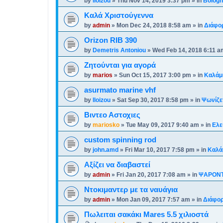
by
lloizou
»
Thu Nov 14, 2019 3:37 pm
» in
Bolog
Καλά Χριστούγεννα
by
admin
»
Mon Dec 24, 2018 8:58 am
» in
Διάφο
Orizon RIB 390
by
Demetris Antoniou
»
Wed Feb 14, 2018 6:11 a
Ζητούνται για αγορά
by
marios
»
Sun Oct 15, 2017 3:00 pm
» in
Καλάμ
asurmato marine vhf
by
lloizou
»
Sat Sep 30, 2017 8:58 pm
» in
Ψωνίζετ
Βιντεο Αστοχιες
by
mariosko
»
Tue May 09, 2017 9:40 am
» in
Ελε
custom spinning rod
by
john.amd
»
Fri Mar 10, 2017 7:58 pm
» in
Καλά
Αξίζει να διαβαστεί
by
admin
»
Fri Jan 20, 2017 7:08 am
» in
ΨΑΡΟΝ
Ντοκιμαντερ με τα ναυάγια
by
admin
»
Mon Jan 09, 2017 7:57 am
» in
Διάφορ
Πωλειται σακάκι Mares 5.5 χιλιοστά