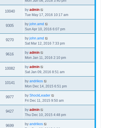
Mon Jun 06, 2016 3:40 pm
by
admin
10040
Tue May 17, 2016 10:17 am
by
john.amd
9305
Sun Apr 10, 2016 6:07 pm
by
john.amd
9270
Sat Mar 12, 2016 7:33 pm
by
admin
9616
Mon Jan 11, 2016 2:10 pm
by
admin
10082
Sat Jan 09, 2016 8:51 am
by
andrikos
10141
Mon Dec 14, 2015 6:51 pm
by
ShockLeader
9977
Fri Dec 11, 2015 9:50 am
by
admin
9427
Thu Dec 10, 2015 4:48 pm
by
andrikos
9699