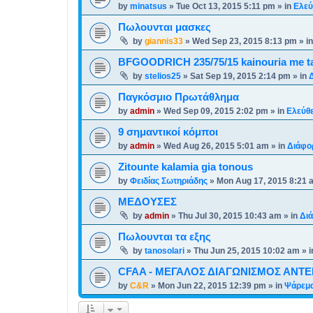
by
minatsus
»
Tue Oct 13, 2015 5:11 pm
» in
Ελεύ
Πωλουνται μασκες
by
giannis33
»
Wed Sep 23, 2015 8:13 pm
» i
BFGOODRICH 235/75/15 kainouria me ta 
by
stelios25
»
Sat Sep 19, 2015 2:14 pm
» in
Παγκόσμιο Πρωτάθλημα
by
admin
»
Wed Sep 09, 2015 2:02 pm
» in
Ελεύθ
9 σημαντικοί κόμποι
by
admin
»
Wed Aug 26, 2015 5:01 am
» in
Διάφο
Zitounte kalamia gia tonous
by
Φειδίας Σωτηριάδης
»
Mon Aug 17, 2015 8:21 
ΜΕΔΟΥΣΕΣ
by
admin
»
Thu Jul 30, 2015 10:43 am
» in
Δι
Πωλουνται τα εξης
by
tanosolari
»
Thu Jun 25, 2015 10:02 am
» 
CFAA - ΜΕΓΑΛΟΣ ΔΙΑΓΩΝΙΣΜΟΣ ΑΝΤΕΝ
by
C&R
»
Mon Jun 22, 2015 12:39 pm
» in
Ψάρεμα