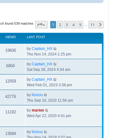
ch found 539 matches
Page
1
of
11
1
2
3
4
5
11
Next
…
VIEWS
LAST POST
by
Captain_HX
19606
Thu Nov 14, 2024 1:25 pm
by
Captain_HX
6904
Sat Sep 28, 2024 4:34 am
by
Captain_HX
12059
Wed Feb 01, 2023 3:38 pm
by
lloizou
42776
Thu Sep 10, 2020 11:56 am
by
marios
11192
Wed Apr 22, 2020 4:41 pm
by
lloizou
13684
Thu Nov 14, 2019 3:37 pm