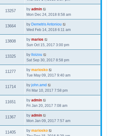
by
admin
13257
Mon Dec 24, 2018 8:58 am
by
Demetris Antoniou
13664
Wed Feb 14, 2018 6:11 am
by
marios
13808
Sun Oct 15, 2017 3:00 pm
by
lloizou
13325
Sat Sep 30, 2017 8:58 pm
by
mariosko
11277
Tue May 09, 2017 9:40 am
by
john.amd
11714
Fri Mar 10, 2017 7:58 pm
by
admin
11651
Fri Jan 20, 2017 7:08 am
by
admin
11367
Mon Jan 09, 2017 7:57 am
by
mariosko
11405