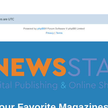
mes are
UTC
Powered by
phpBB
® Forum Software © phpBB Limited
Privacy
|
Terms
our Favorite Magazines