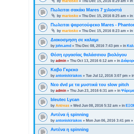
by
mariosko
»
Thu Dec 15, 2016 8:29 am
» in
Πωλειται σακάκι Mares 7 χιλιοστά
by
mariosko
»
Thu Dec 15, 2016 8:25 am
» in
Πωλειται ψαροτούφεκο Mares - Phanto
by
mariosko
»
Thu Dec 15, 2016 8:23 am
» in
Διακοσμηση σε καλαμι
by
john.amd
»
Thu Dec 08, 2016 7:43 pm
» in
Καλ
Θέση εργασίας θαλάσσιου βιολόγου
by
admin
»
Thu Oct 13, 2016 6:12 am
» in
Διάφορ
Καβο Γκρεκο
by
antoniskiriakos
»
Tue Jul 12, 2016 3:07 pm
» i
Νεο dvd με τα μυστικά του slow pitch
by
admin
»
Thu Jun 23, 2016 6:31 am
» in
Ψάρεμα
bleutec Lycan
by
Antreas
»
Wed Jun 08, 2016 5:32 am
» in
ΕΞΟ
Αντένα ή spinning
by
antoniskiriakos
»
Mon Jun 06, 2016 3:41 pm
» 
Αντένα η spinning