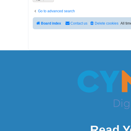
Go to advanced search
Board index
Contact us
Delete cookies
All ti
Read Y