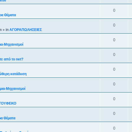
nese
0
ρα Θέματα
0
m
» in
ΑΓΟΡΑΠΩΛΗΣΕΙΕΣ
0
ια-Mηχανισμoί
0
ε από το net?
0
ύθερη κατάδυση
0
μια-Mηχανισμoί
0
ΤΟΥΦΕΚΟ
0
α Θέματα
0