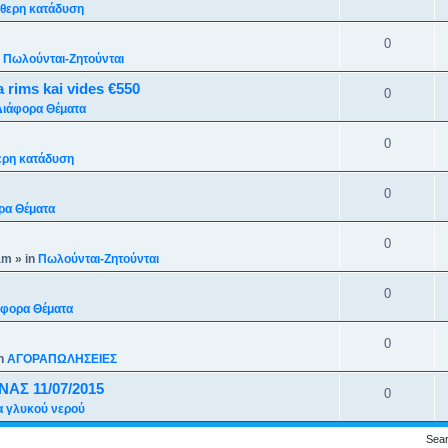
θερη κατάδυση
0
n
Πωλούνται-Ζητούνται
rims kai vides €550
0
Διάφορα Θέματα
0
ερη κατάδυση
0
ρα Θέματα
0
am
» in
Πωλούνται-Ζητούνται
0
άφορα Θέματα
0
in
ΑΓΟΡΑΠΩΛΗΣΕΙΕΣ
ΑΣ 11/07/2015
0
 γλυκού νερού
Sear