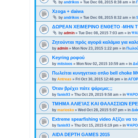
by
andrikos
»
Tue Dec 08, 2015 8:38 am
» in
Xzoga + daiwa
by
andrikos
»
Tue Dec 08, 2015 8:32 am
» in
ΔΩΡΕΑΝ ΧΕΙΜΕΡΙΝΟ ΕΝΘΕΤΟ -ΜΗΝ Τ
by
admin
»
Tue Dec 08, 2015 7:03 am
» in
ΨΑ
Ζητούνται πρός αγορά καλάμια για καλ
by
admin
»
Mon Nov 23, 2015 1:22 pm
» in
Πωλού
Keyring ροφού
by
mitsioos
»
Mon Nov 02, 2015 10:59 am
» in
Δι
Πωλείται κυνηγετικο οπλο bell choke M
by
Antreas
»
Fri Oct 30, 2015 12:46 pm
» in
ΑΓΟΡ
Όταν βρέχει πάτε ψάρεμα;;;
by
fanis93
»
Thu Oct 29, 2015 9:58 am
» in
ΨΑΡΟ
ΤΜΗΜΑ ΑΛΙΕΊΑΣ ΚΑΙ ΘΑΛΑΣΣΙΩΝ ΕΡ
by
mariosko
»
Wed Oct 28, 2015 5:07 pm
» in
Διά
Extreme spearfishing video Αξίζει να το
by
fanis93
»
Thu Oct 15, 2015 6:19 pm
» in
ΨΑΡΟ
AIDA DEPTH GAMES 2015