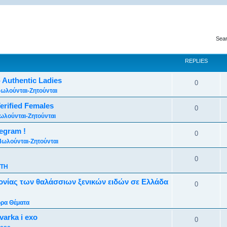
Sear
REPLIES
- Authentic Ladies
0
ωλούνται-Ζητούνται
Verified Females
0
ωλούνται-Ζητούνται
egram !
0
Πωλούνται-Ζητούνται
0
ΤΗ
ονίας των θαλάσσιων ξενικών ειδών σε Ελλάδα
0
ρα Θέματα
varka i exo
0