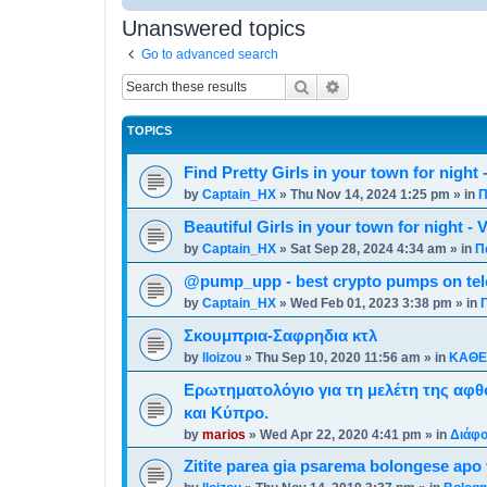
Unanswered topics
Go to advanced search
Search
Advanced search
TOPICS
Find Pretty Girls in your town for night 
by
Captain_HX
»
Thu Nov 14, 2024 1:25 pm
» in
Π
Beautiful Girls in your town for night - 
by
Captain_HX
»
Sat Sep 28, 2024 4:34 am
» in
Π
@pump_upp - best crypto pumps on tel
by
Captain_HX
»
Wed Feb 01, 2023 3:38 pm
» in
Σκουμπρια-Σαφρηδια κτλ
by
lloizou
»
Thu Sep 10, 2020 11:56 am
» in
ΚΑΘΕ
Ερωτηματολόγιο για τη μελέτη της αφθ
και Κύπρο.
by
marios
»
Wed Apr 22, 2020 4:41 pm
» in
Διάφο
Zitite parea gia psarema bolongese apo 