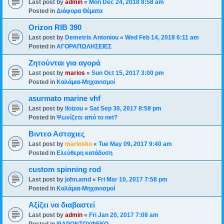
Last post by
admin
«
Mon Dec 24, 2018 8:58 am
Posted in
Διάφορα Θέματα
Orizon RIB 390
Last post by
Demetris Antoniou
«
Wed Feb 14, 2018 6:11 am
Posted in
ΑΓΟΡΑΠΩΛΗΣΕΙΕΣ
Ζητούνται για αγορά
Last post by
marios
«
Sun Oct 15, 2017 3:00 pm
Posted in
Καλάμια-Mηχανισμoί
asurmato marine vhf
Last post by
lloizou
«
Sat Sep 30, 2017 8:58 pm
Posted in
Ψωνίζετε από το net?
Βιντεο Αστοχιες
Last post by
mariosko
«
Tue May 09, 2017 9:40 am
Posted in
Ελεύθερη κατάδυση
custom spinning rod
Last post by
john.amd
«
Fri Mar 10, 2017 7:58 pm
Posted in
Καλάμια-Mηχανισμoί
Αξίζει να διαβαστεί
Last post by
admin
«
Fri Jan 20, 2017 7:08 am