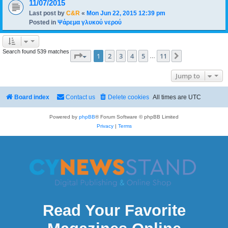
11/07/2015
Last post by
C&R
«
Mon Jun 22, 2015 12:39 pm
Posted in
Ψάρεμα γλυκού νερού
Search found 539 matches
Page
1
of
11
1
2
3
4
5
11
Next
…
Jump to
Board index
Contact us
Delete cookies
All times are
UTC
Powered by
phpBB
® Forum Software © phpBB Limited
Privacy
|
Terms
Read Your Favorite