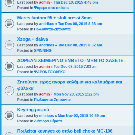
Last post by
admin
«
Thu Dec 10, 2015 4:48 pm
Posted in
Ψάρεμα από σκάφος
Mares fantom 95 + stoli cressi 3mm
Last post by
andrikos
«
Tue Dec 08, 2015 8:38 am
Posted in
Πωλούνται-Ζητούνται
Xzoga + daiwa
Last post by
andrikos
«
Tue Dec 08, 2015 8:32 am
Posted in
SPINNING
ΔΩΡΕΑΝ ΧΕΙΜΕΡΙΝΟ ΕΝΘΕΤΟ -ΜΗΝ ΤΟ ΧΑΣΕΤΕ
Last post by
admin
«
Tue Dec 08, 2015 7:03 am
Posted in
ΨΑΡΟΝΤΟΥΦΕΚΟ
Ζητούνται πρός αγορά καλάμια για καλαμάρια και
φύλακα
Last post by
admin
«
Mon Nov 23, 2015 1:22 pm
Posted in
Πωλούνται-Ζητούνται
Keyring ροφού
Last post by
mitsioos
«
Mon Nov 02, 2015 10:59 am
Posted in
Διάφορα Θέματα
Πωλείται κυνηγετικο οπλο bell choke MC-106