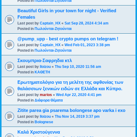
Posted in
Πωλούνται-Ζητούνται
Beautiful Girls in your town for night - Verified
Females
Last post by
Captain_HX
«
Sat Sep 28, 2024 4:34 am
Posted in
Πωλούνται-Ζητούνται
@pump_upp - best crypto pumps on telegram !
Last post by
Captain_HX
«
Wed Feb 01, 2023 3:38 pm
Posted in
Πωλούνται-Ζητούνται
Σκουμπρια-Σαφρηδια κτλ
Last post by
lloizou
«
Thu Sep 10, 2020 11:56 am
Posted in
ΚΑΘΕΤΗ
Ερωτηματολόγιο για τη μελέτη της αφθονίας των
θαλάσσιων ξενικών ειδών σε Ελλάδα και Κύπρο.
Last post by
marios
«
Wed Apr 22, 2020 4:41 pm
Posted in
Διάφορα Θέματα
Zitite parea gia psarema bolongese apo varka i exo
Last post by
lloizou
«
Thu Nov 14, 2019 3:37 pm
Posted in
Bolognese
Καλά Χριστούγεννα