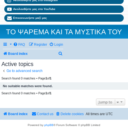
Ακολουθήστε μας στο Instagram
Ακολουθήστε μας στο YouTube
Επικοινωνήστε μαζί μας
ΤΟ ΨΑΡΕΜΑ ΚΑΙ ΤΑ ΜΥΣΤΙΚΑ ΤΟΥ
FAQ
Register
Login
Search
Board index
Active topics
Go to advanced search
Search found 0 matches • Page
1
of
1
No suitable matches were found.
Search found 0 matches • Page
1
of
1
Jump to
Board index
Contact us
Delete cookies
All times are
UTC
Powered by
phpBB
® Forum Software © phpBB Limited