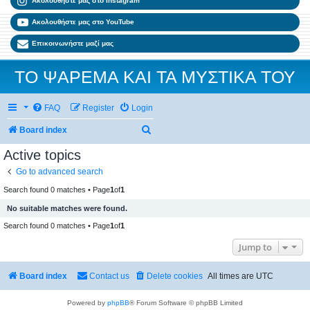
Ακολουθήστε μας στο Instagram
Ακολουθήστε μας στο YouTube
Επικοινωνήστε μαζί μας
ΤΟ ΨΑΡΕΜΑ ΚΑΙ ΤΑ ΜΥΣΤΙΚΑ ΤΟΥ
FAQ
Register
Login
Search
Board index
Active topics
Go to advanced search
Search found 0 matches • Page
1
of
1
No suitable matches were found.
Search found 0 matches • Page
1
of
1
Jump to
Board index
Contact us
Delete cookies
All times are
UTC
Powered by
phpBB
® Forum Software © phpBB Limited