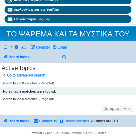
Ακολουθήστε μας στο Instagram
Ακολουθήστε μας στο YouTube
Επικοινωνήστε μαζί μας
ΤΟ ΨΑΡΕΜΑ ΚΑΙ ΤΑ ΜΥΣΤΙΚΑ ΤΟΥ
FAQ
Register
Login
Search
Board index
Active topics
Go to advanced search
Search found 0 matches • Page
1
of
1
No suitable matches were found.
Search found 0 matches • Page
1
of
1
Jump to
Board index
Contact us
Delete cookies
All times are
UTC
Powered by
phpBB
® Forum Software © phpBB Limited