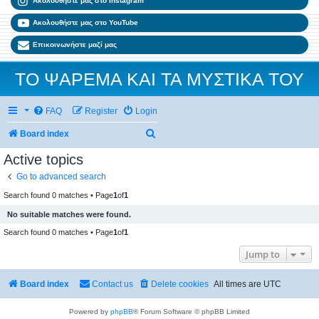
Ακολουθήστε μας στο Instagram
Ακολουθήστε μας στο YouTube
Επικοινωνήστε μαζί μας
ΤΟ ΨΑΡΕΜΑ ΚΑΙ ΤΑ ΜΥΣΤΙΚΑ ΤΟΥ
FAQ
Register
Login
Search
Board index
Active topics
Go to advanced search
Search found 0 matches • Page
1
of
1
No suitable matches were found.
Search found 0 matches • Page
1
of
1
Jump to
Board index
Contact us
Delete cookies
All times are
UTC
Powered by
phpBB
® Forum Software © phpBB Limited