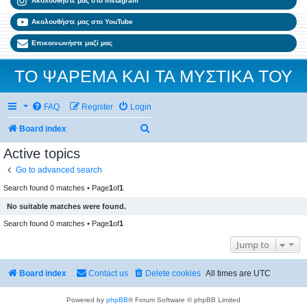
Ακολουθήστε μας στο Instagram
Ακολουθήστε μας στο YouTube
Επικοινωνήστε μαζί μας
ΤΟ ΨΑΡΕΜΑ ΚΑΙ ΤΑ ΜΥΣΤΙΚΑ ΤΟΥ
FAQ
Register
Login
Search
Board index
Active topics
Go to advanced search
Search found 0 matches • Page
1
of
1
No suitable matches were found.
Search found 0 matches • Page
1
of
1
Jump to
Board index
Contact us
Delete cookies
All times are
UTC
Powered by
phpBB
® Forum Software © phpBB Limited