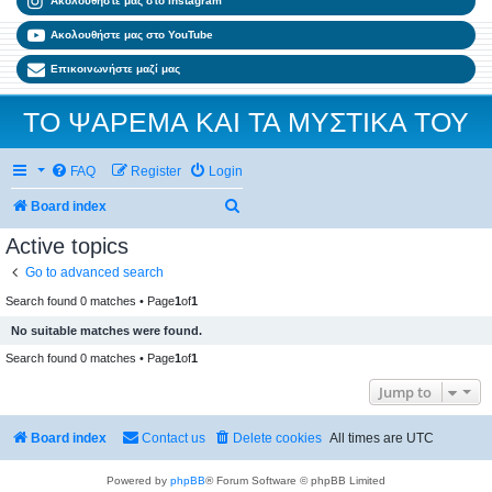
Ακολουθήστε μας στο Instagram
Ακολουθήστε μας στο YouTube
Επικοινωνήστε μαζί μας
ΤΟ ΨΑΡΕΜΑ ΚΑΙ ΤΑ ΜΥΣΤΙΚΑ ΤΟΥ
FAQ
Register
Login
Search
Board index
Active topics
Go to advanced search
Search found 0 matches • Page
1
of
1
No suitable matches were found.
Search found 0 matches • Page
1
of
1
Jump to
Board index
Contact us
Delete cookies
All times are
UTC
Powered by
phpBB
® Forum Software © phpBB Limited