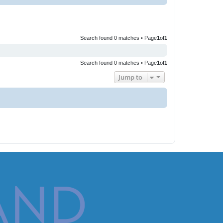
Search found 0 matches • Page
1
of
1
Search found 0 matches • Page
1
of
1
Jump to