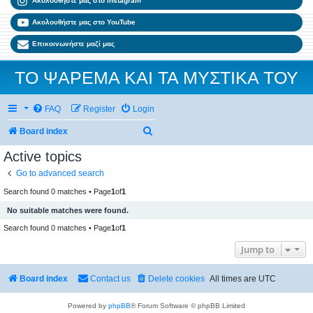
Ακολουθήστε μας στο Instagram
Ακολουθήστε μας στο YouTube
Επικοινωνήστε μαζί μας
ΤΟ ΨΑΡΕΜΑ ΚΑΙ ΤΑ ΜΥΣΤΙΚΑ ΤΟΥ
FAQ
Register
Login
Search
Board index
Active topics
Go to advanced search
Search found 0 matches • Page
1
of
1
No suitable matches were found.
Search found 0 matches • Page
1
of
1
Jump to
Board index
Contact us
Delete cookies
All times are
UTC
Powered by
phpBB
® Forum Software © phpBB Limited