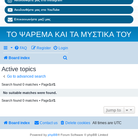
Ακολουθήστε μας στο Instagram
Ακολουθήστε μας στο YouTube
Επικοινωνήστε μαζί μας
ΤΟ ΨΑΡΕΜΑ ΚΑΙ ΤΑ ΜΥΣΤΙΚΑ ΤΟΥ
FAQ
Register
Login
Search
Board index
Active topics
Go to advanced search
Search found 0 matches • Page
1
of
1
No suitable matches were found.
Search found 0 matches • Page
1
of
1
Jump to
Board index
Contact us
Delete cookies
All times are
UTC
Powered by
phpBB
® Forum Software © phpBB Limited