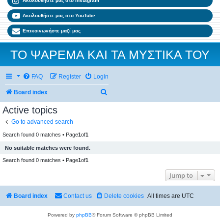
Ακολουθήστε μας στο Instagram
Ακολουθήστε μας στο YouTube
Επικοινωνήστε μαζί μας
ΤΟ ΨΑΡΕΜΑ ΚΑΙ ΤΑ ΜΥΣΤΙΚΑ ΤΟΥ
FAQ
Register
Login
Search
Board index
Active topics
Go to advanced search
Search found 0 matches • Page
1
of
1
No suitable matches were found.
Search found 0 matches • Page
1
of
1
Jump to
Board index
Contact us
Delete cookies
All times are
UTC
Powered by
phpBB
® Forum Software © phpBB Limited