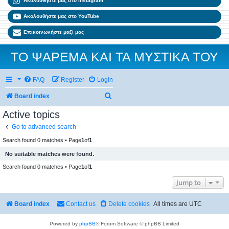
Ακολουθήστε μας στο Instagram
Ακολουθήστε μας στο YouTube
Επικοινωνήστε μαζί μας
ΤΟ ΨΑΡΕΜΑ ΚΑΙ ΤΑ ΜΥΣΤΙΚΑ ΤΟΥ
FAQ
Register
Login
Search
Board index
Active topics
Go to advanced search
Search found 0 matches • Page
1
of
1
No suitable matches were found.
Search found 0 matches • Page
1
of
1
Jump to
Board index
Contact us
Delete cookies
All times are
UTC
Powered by
phpBB
® Forum Software © phpBB Limited