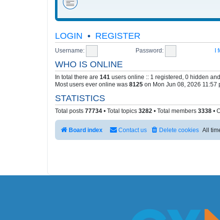
LOGIN
•
REGISTER
Username:
Password:
I
WHO IS ONLINE
In total there are
141
users online :: 1 registered, 0 hidden an
Most users ever online was
8125
on Mon Jun 08, 2026 11:57
STATISTICS
Total posts
77734
• Total topics
3282
• Total members
3338
• 
Board index
Contact us
Delete cookies
All ti