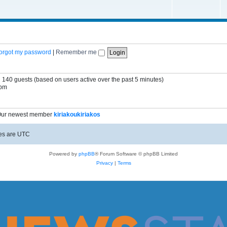
 forgot my password
|
Remember me
d 140 guests (based on users active over the past 5 minutes)
 pm
Our newest member
kiriakoukiriakos
mes are
UTC
Powered by
phpBB
® Forum Software © phpBB Limited
Privacy
|
Terms