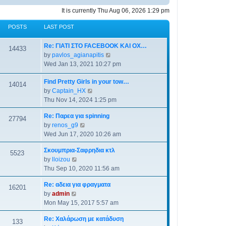
It is currently Thu Aug 06, 2026 1:29 pm
POSTS
LAST POST
Re: ΓΙΑΤΙ ΣΤΟ FACEBOOK ΚΑΙ ΟΧ…
14433
View the latest post
by
pavlos_agianapitis
Wed Jan 13, 2021 10:27 pm
Find Pretty Girls in your tow…
14014
View the latest post
by
Captain_HX
Thu Nov 14, 2024 1:25 pm
Re: Παρεα για spinning
27794
View the latest post
by
renos_g9
Wed Jun 17, 2020 10:26 am
Σκουμπρια-Σαφρηδια κτλ
5523
View the latest post
by
lloizou
Thu Sep 10, 2020 11:56 am
Re: αδεια για φραγματα
16201
View the latest post
by
admin
Mon May 15, 2017 5:57 am
Re: Χαλάρωση με κατάδυση
133