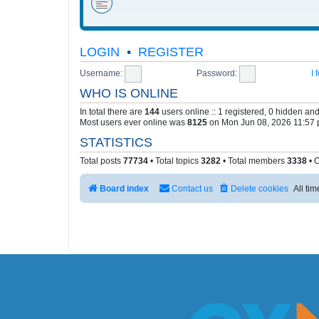
LOGIN
•
REGISTER
Username:
Password:
I
WHO IS ONLINE
In total there are
144
users online :: 1 registered, 0 hidden an
Most users ever online was
8125
on Mon Jun 08, 2026 11:57
STATISTICS
Total posts
77734
• Total topics
3282
• Total members
3338
• 
Board index
Contact us
Delete cookies
All ti