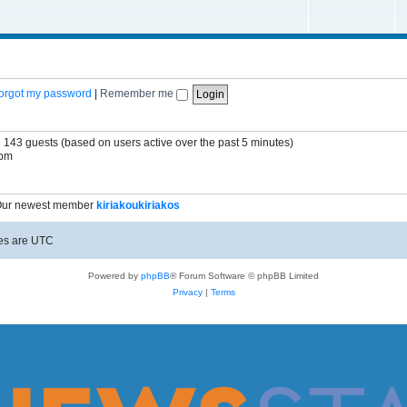
 forgot my password
|
Remember me
d 143 guests (based on users active over the past 5 minutes)
 pm
Our newest member
kiriakoukiriakos
mes are
UTC
Powered by
phpBB
® Forum Software © phpBB Limited
Privacy
|
Terms