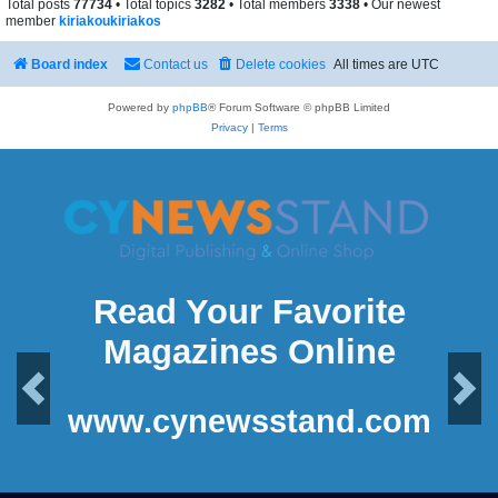
Total posts
77734
• Total topics
3282
• Total members
3338
• Our newest
member
kiriakoukiriakos
Board index
Contact us
Delete cookies
All times are
UTC
Powered by
phpBB
® Forum Software © phpBB Limited
Privacy
|
Terms
Read Your Favorite
Magazines Online
Previous
Next
www.cynewsstand.com