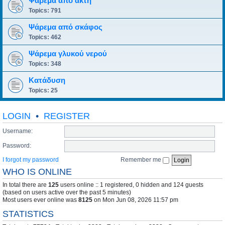
Ψάρεμα από ακτή
Topics:
791
Ψάρεμα από σκάφος
Topics:
462
Ψάρεμα γλυκού νερού
Topics:
348
Κατάδυση
Topics:
25
LOGIN
•
REGISTER
Username:
Password:
I forgot my password
Remember me
WHO IS ONLINE
In total there are
125
users online :: 1 registered, 0 hidden and 124 guests
(based on users active over the past 5 minutes)
Most users ever online was
8125
on Mon Jun 08, 2026 11:57 pm
STATISTICS