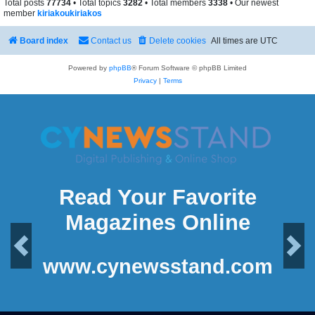
Total posts
77734
• Total topics
3282
• Total members
3338
• Our newest
member
kiriakoukiriakos
Board index
Contact us
Delete cookies
All times are
UTC
Powered by
phpBB
® Forum Software © phpBB Limited
Privacy
|
Terms
Read Your Favorite
Magazines Online
Previous
Next
www.cynewsstand.com