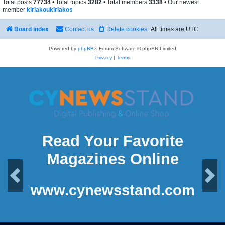
Total posts
77734
• Total topics
3282
• Total members
3338
• Our newest
member
kiriakoukiriakos
Board index
Contact us
Delete cookies
All times are
UTC
Powered by
phpBB
® Forum Software © phpBB Limited
Privacy
|
Terms
Read Your Favorite
Magazines Online
Previous
Next
www.cynewsstand.com