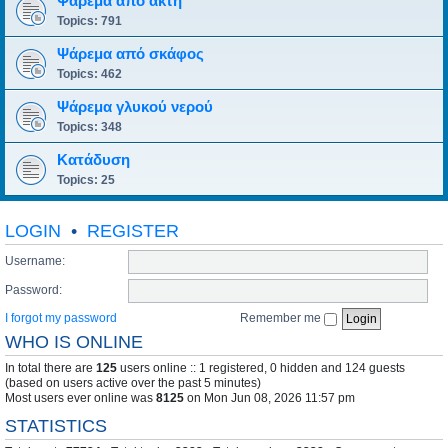
Ψάρεμα από ακτή
Topics:
791
Ψάρεμα από σκάφος
Topics:
462
Ψάρεμα γλυκού νερού
Topics:
348
Κατάδυση
Topics:
25
LOGIN
•
REGISTER
Username:
Password:
I forgot my password
Remember me
WHO IS ONLINE
In total there are
125
users online :: 1 registered, 0 hidden and 124 guests
(based on users active over the past 5 minutes)
Most users ever online was
8125
on Mon Jun 08, 2026 11:57 pm
STATISTICS