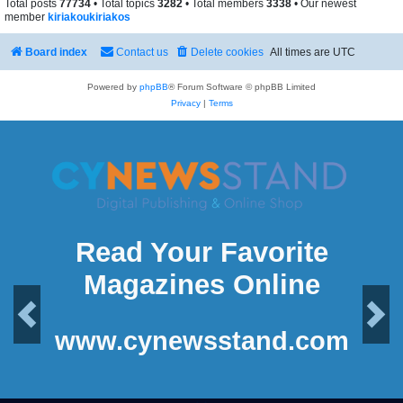
Total posts
77734
• Total topics
3282
• Total members
3338
• Our newest
member
kiriakoukiriakos
Board index
Contact us
Delete cookies
All times are
UTC
Powered by
phpBB
® Forum Software © phpBB Limited
Privacy
|
Terms
Read Your Favorite
Magazines Online
Previous
Next
www.cynewsstand.com