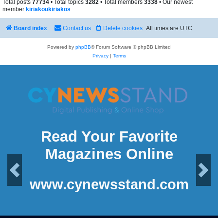
Total posts
77734
• Total topics
3282
• Total members
3338
• Our newest
member
kiriakoukiriakos
Board index
Contact us
Delete cookies
All times are
UTC
Powered by
phpBB
® Forum Software © phpBB Limited
Privacy
|
Terms
Read Your Favorite
Magazines Online
Previous
Next
www.cynewsstand.com