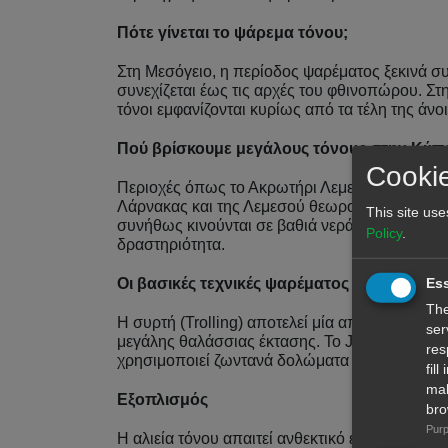
Πότε γίνεται το ψάρεμα τόνου;
Στη Μεσόγειο, η περίοδος ψαρέματος ξεκινά συ
συνεχίζεται έως τις αρχές του φθινοπώρου. Στ
τόνοι εμφανίζονται κυρίως από τα τέλη της άνο
Πού βρίσκουμε μεγάλους τόνους στην Κύπ
Cookie
Περιοχές όπως το Ακρωτήρι Λεμεσού, το Κάβο 
Λάρνακας και της Λεμεσού θεωρούνται δημοφιλ
This site use
συνήθως κινούνται σε βαθιά νερά, ακολουθώντ
Policy
.
δραστηριότητα.
Ess
Οι βασικές τεχνικές ψαρέματος
The
Η συρτή (Trolling) αποτελεί μία από τις πιο δι
ser
μεγάλης θαλάσσιας έκτασης. Το Jigging εφαρμόζ
res
χρησιμοποιεί ζωντανά δολώματα για πιο φυσι
fil
mal
Εξοπλισμός
bro
Purp
Η αλιεία τόνου απαιτεί ανθεκτικό εξοπλισμό, 