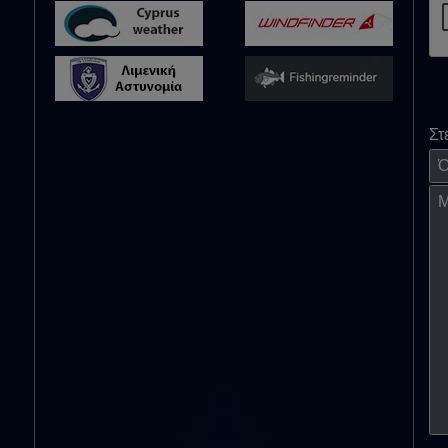
Στ
Όν
Μή