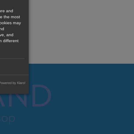
ure and
re the most
cookies may
and
ve, and
 different
Powered by Klaro!