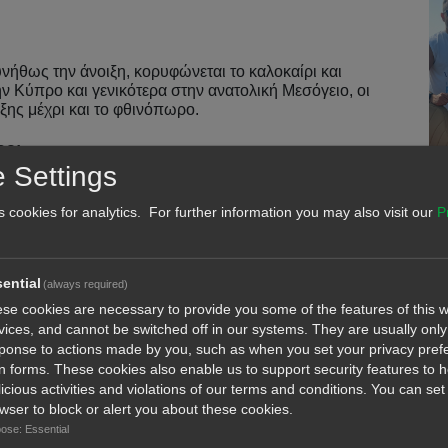
νήθως την άνοιξη, κορυφώνεται το καλοκαίρι και
ην Κύπρο και γενικότερα στην ανατολική Μεσόγειο, οι
ιξης μέχρι και το φθινόπωρο.
ρο;
 Settings
Γκρέκο, η Χερσόνησος του Ακάμα και τα ανοιχτά της
ή σημεία για αναζήτηση τόνου. Τα μεγάλα ψάρια
s cookies for analytics. For further information you may also visit our
P
ας κοπάδια μικρόψαρων και περιοχές με έντονη τροφική
ential
(always required)
se cookies are necessary to provide you some of the features of this w
αδεδομένες τεχνικές, καθώς επιτρέπει την κάλυψη
vices, and cannot be switched off in our systems. They are usually only 
εται κυρίως σε βαθιά νερά, ενώ το Live Bait Fishing
ponse to actions made by you, such as when you set your privacy pref
κή προσέγγιση των ψαριών.
l in forms. These cookies also enable us to support security features to 
icious activities and violations of our terms and conditions. You can set
wser to block or alert you about these cookies.
ose: Essential
όπως καλάμι βαρέως τύπου, ισχυρό μηχανισμό, νήμα