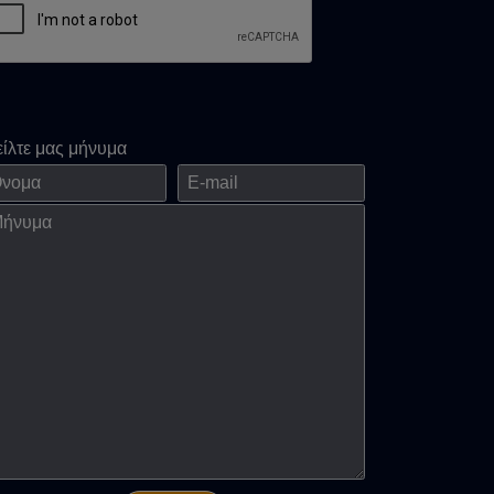
είλτε μας μήνυμα
ομα
E-mail
νημα