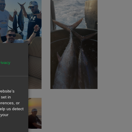
rivacy
ebsite’s
set in
erences, or
help us detect
 your