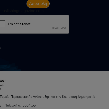
Αποστολή
prusfishingmagazine.com
αμείο Περιφερειακής Ανάπτυξης και την Κυπριακή Δημοκρατία
e
·
Πολιτική απορρήτου