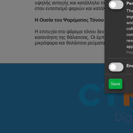
υψηλής αντοχής και κατάλληλο παράμαλλο. Ε
Pe
στον εντοπισμό ψαριών και κατάλληλων σημεί
The
imp
Η Ουσία του Ψαρέματος Τόνου
and
col
Η επιτυχία στο ψάρεμα τόνου δεν βασίζεται μό
con
κατανόηση της θάλασσας. Οι έμπειροι ψαράδε
res
μικρόψαρα και θαλάσσια ρεύματα — γιατί εκεί 
app
Purp
Ena
Save