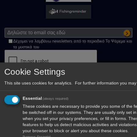
Δέχομαι να λαμβάνω newsletters από το περιοδικό Το Ψάρεμα και
τα μυστικά του
Cookie Settings
This site uses cookies for analytics. For further information you may 
Στείλτε μας μήνυμα
Essential
(always required)
Όνομα
These cookies are necessary to provide you some of the fea
be switched off in our systems. They are usually only set 
E-mail
when you set your privacy preferences, or fill in forms. Th
features to help us detect malicious activities and violatio
Μήνημα
your browser to block or alert you about these cookies.
Purpose: Essential