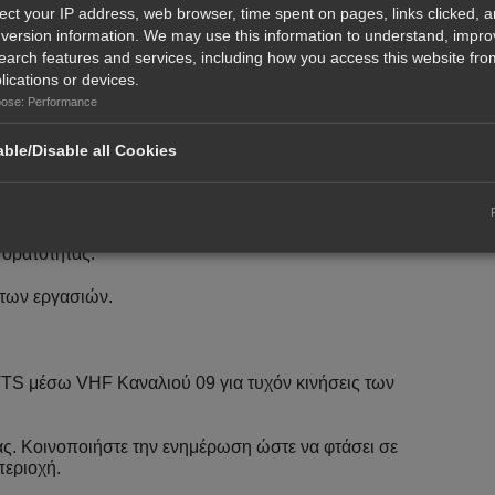
lect your IP address, web browser, time spent on pages, links clicked, 
γασίας με τα προβλεπόμενα φώτα.
version information. We may use this information to understand, impro
earch features and services, including how you access this website from
ς σημαδούρες ανά περίπου 50 μέτρα για να είναι ορατός
lications or devices.
ose: Performance
ριοχή.
ble/Disable all Cookies
έση του αγωγού θα επισημαίνεται μόνιμα με κίτρινο
gion A).
ιτέχνες και επαγγελματίες ψαράδες, ιδιαίτερα κατά τις
 ορατότητας:
των εργασιών.
VTS μέσω VHF Καναλιού 09 για τυχόν κινήσεις των
ς. Κοινοποιήστε την ενημέρωση ώστε να φτάσει σε
περιοχή.