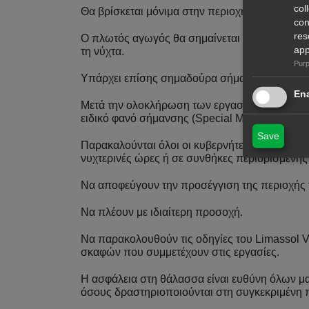
col
Θα βρίσκεται μόνιμα στην περιοχή σκάφος ερ
con
res
Ο πλωτός αγωγός θα σημαίνεται με φωτιζόμενε
app
τη νύχτα.
Purp
Υπάρχει επίσης σημαδούρα σήμανσης στην πε
Ena
Μετά την ολοκλήρωση των εργασιών, η τελική θ
ειδικό φανό σήμανσης (Special Mark – IALA Re
Save
Παρακαλούνται όλοι οι κυβερνήτες σκαφών, ερασ
νυχτερινές ώρες ή σε συνθήκες περιορισμένης
Να αποφεύγουν την προσέγγιση της περιοχής 
Να πλέουν με ιδιαίτερη προσοχή.
Να παρακολουθούν τις οδηγίες του Limassol 
σκαφών που συμμετέχουν στις εργασίες.
Η ασφάλεια στη θάλασσα είναι ευθύνη όλων μα
όσους δραστηριοποιούνται στη συγκεκριμένη 