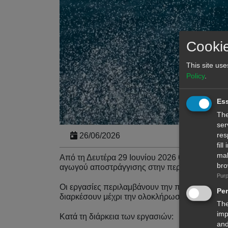
Cookie
This site use
Policy
.
Ess
The
ser
res
26/06/2026
fil
mal
Από τη Δευτέρα 29 Ιουνίου 2026 θα πραγματοπ
bro
αγωγού αποστράγγισης στην περιοχή Ακτή Ολυ
Purp
Οι εργασίες περιλαμβάνουν την πόντιση πλωτ
Pe
διαρκέσουν μέχρι την ολοκλήρωσή τους.
The
imp
Κατά τη διάρκεια των εργασιών:
and