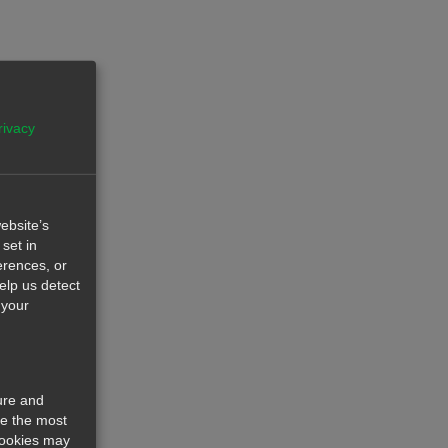
rivacy
ebsite’s
set in
erences, or
help us detect
 your
ure and
re the most
cookies may