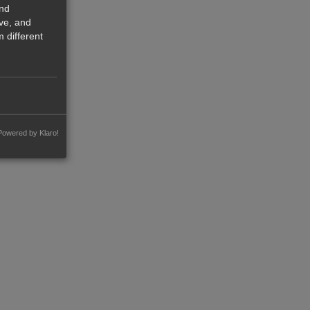
and
ve, and
 different
Powered by Klaro!