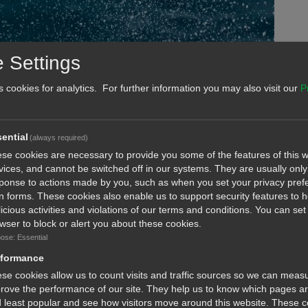
 Settings
s cookies for analytics. For further information you may also visit our
P
ential
(always required)
se cookies are necessary to provide you some of the features of this w
vices, and cannot be switched off in our systems. They are usually only 
ponse to actions made by you, such as when you set your privacy pref
l in forms. These cookies also enable us to support security features to 
icious activities and violations of our terms and conditions. You can set
οιούνται θαλάσσιες εργασίες για την εγκατάσταση
wser to block or alert you about these cookies.
μπίων – Καρνάγιο, στον κόλπο της Λεμεσού.
ose: Essential
ού αγωγού μήκους περίπου 200 μέτρων και θα
rformance
se cookies allow us to count visits and traffic sources so we can meas
rove the performance of our site. They help us to know which pages a
 least popular and see how visitors move around this website. These 