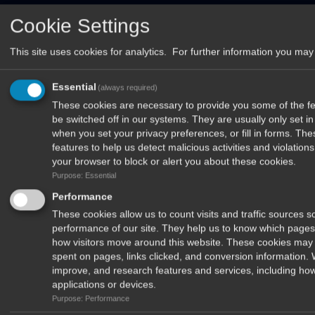
Cookie Settings
This site uses cookies for analytics. For further information you may 
Στείλτε μας μήνυμα
Όνομα
Essential
(always required)
E-mail
These cookies are necessary to provide you some of the fea
Μήνημα
be switched off in our systems. They are usually only set 
when you set your privacy preferences, or fill in forms. Th
features to help us detect malicious activities and violatio
your browser to block or alert you about these cookies.
Purpose: Essential
Performance
These cookies allow us to count visits and traffic sources
performance of our site. They help us to know which pages
how visitors move around this website. These cookies may 
spent on pages, links clicked, and conversion information.
improve, and research features and services, including how
applications or devices.
Αποστολή
Purpose: Performance
cyprusfishingmagazine.com