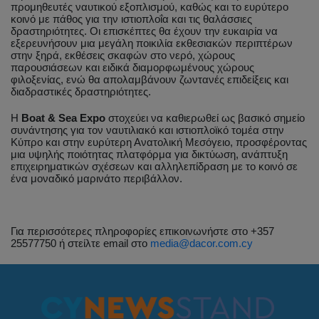
προμηθευτές ναυτικού εξοπλισμού, καθώς και το ευρύτερο
κοινό με πάθος για την ιστιοπλοΐα και τις θαλάσσιες
δραστηριότητες. Οι επισκέπτες θα έχουν την ευκαιρία να
εξερευνήσουν μια μεγάλη ποικιλία εκθεσιακών περιπτέρων
στην ξηρά, εκθέσεις σκαφών στο νερό, χώρους
παρουσιάσεων και ειδικά διαμορφωμένους χώρους
φιλοξενίας, ενώ θα απολαμβάνουν ζωντανές επιδείξεις και
διαδραστικές δραστηριότητες.
Η
Boat & Sea Expo
στοχεύει να καθιερωθεί ως βασικό σημείο
συνάντησης για τον ναυτιλιακό και ιστιοπλοϊκό τομέα στην
Κύπρο και στην ευρύτερη Ανατολική Μεσόγειο, προσφέροντας
μια υψηλής ποιότητας πλατφόρμα για δικτύωση, ανάπτυξη
επιχειρηματικών σχέσεων και αλληλεπίδραση με το κοινό σε
ένα μοναδικό μαρινάτο περιβάλλον.
Για περισσότερες πληροφορίες επικοινωνήστε στο +357
25577750 ή στείλτε email στο
media@dacor.com.cy